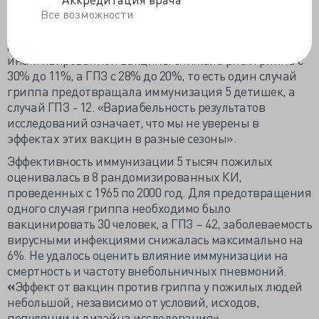
4%, ГПЗ – с 17% до 12%. Для предотвращения одного
Все возможности
случая гриппа приходилось вакцинировать 7 детей
до 16 лет, ГПЗ – 20 детей. Инъекция
инактивированной вакцины снижала риск гриппа с
30% до 11%, а ГПЗ с 28% до 20%, то есть один случай
гриппа предотвращала иммунизация 5 детишек, а
случай ГПЗ - 12. «Вариабельность результатов
исследований означает, что мы не уверены в
эффектах этих вакцин в разные сезоны».
Эффективность иммунизации 5 тысяч пожилых
оценивалась в 8 рандомизированных КИ,
проведенных с 1965 по 2000 год. Для предотвращения
одного случая гриппа необходимо было
вакцинировать 30 человек, а ГПЗ – 42, заболеваемость
вирусными инфекциями снижалась максимально на
6%. Не удалось оценить влияние иммунизации на
смертность и частоту внебольничных пневмоний.
«
Эффект от вакцин против гриппа у пожилых людей
небольшой, независимо от условий, исходов,
популяции и дизайна исследования».