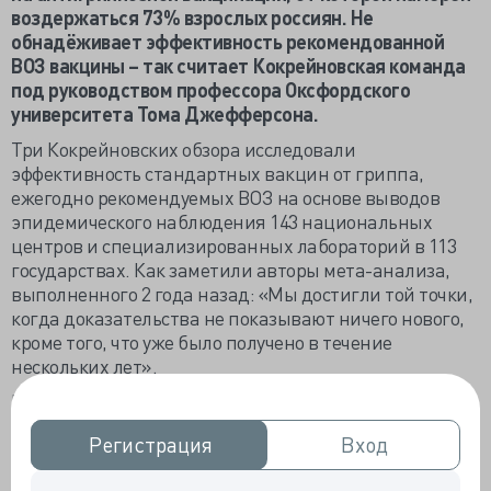
воздержаться 73% взрослых россиян. Не
обнадёживает эффективность рекомендованной
ВОЗ вакцины – так считает Кокрейновская команда
под руководством профессора Оксфордского
университета Тома Джефферсона.
Три Кокрейновских обзора исследовали
эффективность стандартных вакцин от гриппа,
ежегодно рекомендуемых ВОЗ на основе выводов
эпидемического наблюдения 143 национальных
центров и специализированных лабораторий в 113
государствах. Как заметили авторы мета-анализа,
выполненного 2 года назад: «Мы достигли той точки,
когда доказательства не показывают ничего нового,
кроме того, что уже было получено в течение
нескольких лет».
Рассматривалось влияние вакцинации на развитие
гриппа и клинически сходных с ним гриппоподобных
Регистрация
Регистрация
Вход
Вход
заболеваний (ГПЗ), поскольку при повсеместном
отсутствии верификации вирусов гриппа у