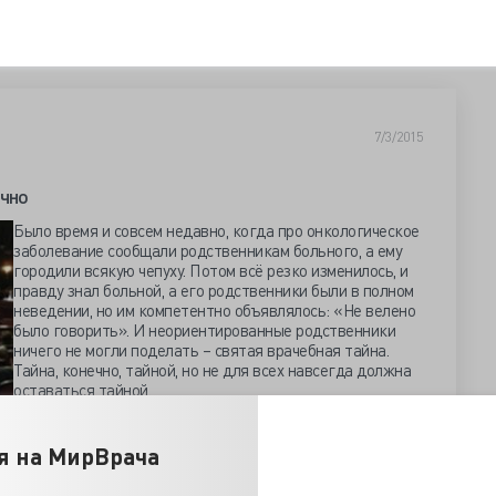
7/3/2015
ично
Было время и совсем недавно, когда про онкологическое
заболевание сообщали родственникам больного, а ему
городили всякую чепуху. Потом всё резко изменилось, и
правду знал больной, а его родственники были в полном
неведении, но им компетентно объявлялось: «Не велено
было говорить». И неориентированные родственники
ничего не могли поделать – святая врачебная тайна.
Тайна, конечно, тайной, но не для всех навсегда должна
оставаться тайной.
стил о своём решении по поводу раскрытия врачебной
изни не облечённых правом доверенного лица. До того
я на МирВрача
ебной тайне только при посредничестве компетентных
ними днями жизни покойного. В этом случае по