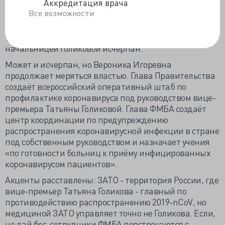
Аккредитация врача
выше», — поделился сведениями депутат Госдумы
Все возможности
Александр Петров. Дел у нового начальника
Агентства Скворцовой, казалось бы, непочатый край,
тем более, что застарелый конфликт с экс-
начальницей Голиковой исчерпан.
Может и исчерпан, но Вероника Игоревна
продолжает меряться властью. Глава Правительства
создаёт всероссийский оперативный штаб по
профилактике коронавируса под руководством вице-
премьера Татьяны Голиковой. Глава ФМБА создаёт
центр координации по предупреждению
распространения коронавирусной инфекции в стране
под собственным руководством и назначает учения
«по готовности больниц к приёму инфицированных
коронавирусом пациентов».
Акценты расставлены: ЗАТО - территория России, где
вице-премьер Татьяна Голикова - главный по
противодействию распространению 2019-nCoV, но
медициной ЗАТО управляет точно не Голикова. Если,
не дай бог, сотрудники ФМБА повстречаются с