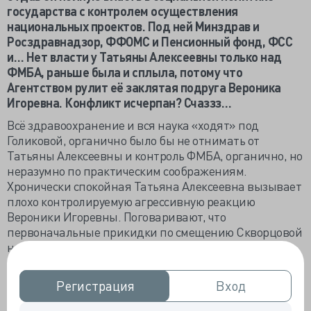
государства с контролем осуществления
национальных проектов. Под ней Минздрав и
Росздравнадзор, ФФОМС и Пенсионный фонд, ФСС
и… Нет власти у Татьяны Алексеевны только над
ФМБА, раньше была и сплыла, потому что
Агентством рулит её заклятая подруга Вероника
Игоревна. Конфликт исчерпан? Счаззз…
Всё здравоохранение и вся наука «ходят» под
Голиковой, органично было бы не отнимать от
Татьяны Алексеевны и контроль ФМБА, органично, но
неразумно по практическим соображениям.
Хронически спокойная Татьяна Алексеевна вызывает
плохо контролируемую агрессивную реакцию
Вероники Игоревны. Поговаривают, что
первоначальные прикидки по смещению Скворцовой
на руководство Росздравнадзором вызвали
возмущение Голиковой и Мурашко, потому-то экс-
глава ФМБА Владимир Уйба и получил портфель
Регистрация
Регистрация
Вход
Вход
замминистра.