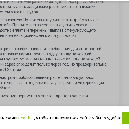
ать все штатные расписания. «До 30 ноября субъектами
ботной платы медицинских работников, организаций
истем оплаты труда».
позволяющую Правительству диктовать требования к
 чтобы Правительство смогло выпустить указ о
аботной плате и перечень «выплат стимулирующего
ень компенсационных выплат и условия их
мотрит квалификационные требования для должностей
 «типовые нормы труда на одну ставку по каждой
 группе», установив минимальные оклады по каждой.
Минздрав определит только через год, но предварительно,
е 2021 года.
нистром, приблизительный расчёт индивидуальной
ть через 2.5 года, если в пылу очередной модернизации
йтесь.
рнизации первичного звена здравоохранения
дернизация
регионы
уем файлы
cookie
, чтобы пользоваться сайтом было удобно