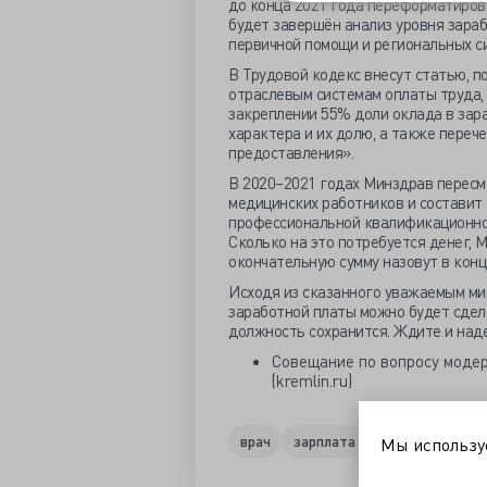
до конца 2021 года переформатиров
будет завершён анализ уровня зара
первичной помощи и региональных с
В Трудовой кодекс внесут статью, 
отраслевым системам оплаты труда,
закреплении 55% доли оклада в зар
характера и их долю, а также переч
предоставления».
В 2020–2021 годах Минздрав перес
медицинских работников и составит
профессиональной квалификационной
Сколько на это потребуется денег, 
окончательную сумму назовут в конц
Исходя из сказанного уважаемым ми
заработной платы можно будет сдела
должность сохранится. Ждите и наде
Совещание по вопросу моде
(kremlin.ru)
врач
зарплата
минздрав
мо
Мы использ