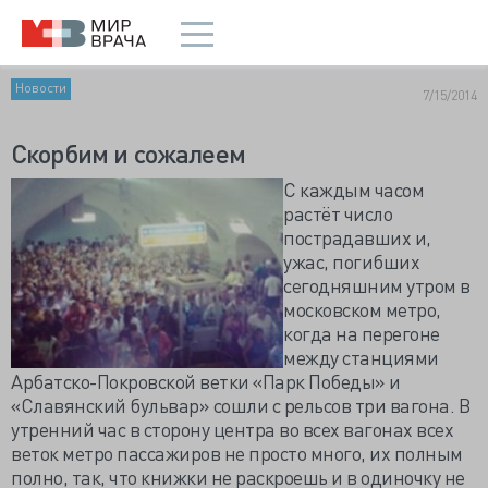
Новости
7/15/2014
Скорбим и сожалеем
С каждым часом
растёт число
пострадавших и,
ужас, погибших
сегодняшним утром в
московском метро,
когда на перегоне
между станциями
Арбатско-Покровской ветки «Парк Победы» и
«Славянский бульвар» сошли с рельсов три вагона. В
утренний час в сторону центра во всех вагонах всех
веток метро пассажиров не просто много, их полным
полно, так, что книжки не раскроешь и в одиночку не