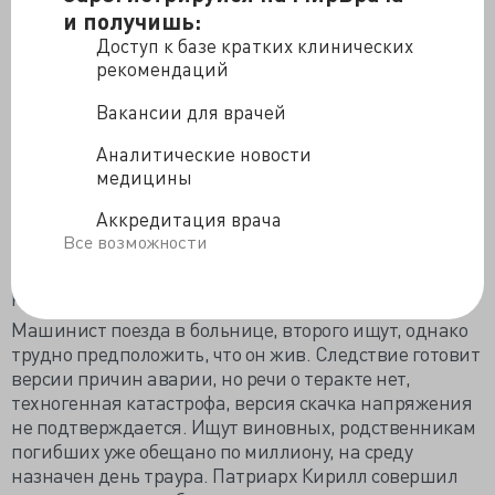
и получишь:
К этому часу в стационары госпитализировано 161
Доступ к базе кратких клинических
пострадавший, почти треть - в тяжёлом состоянии. В
рекомендаций
Институте имени Склифосовского, куда традиционно
привозят самых тяжёлых, находятся 13
Вакансии для врачей
пострадавших, восемь поступили на руки
реаниматологов. Трёх с ранениями брюшной полости
Аналитические новости
готовят к экстренной операции. Детей среди
медицины
пострадавших, доставленных в Институт имени
Аккредитация врача
Склифосовского, нет. Погибших уже 20. Через 6 часов
Все возможности
после аварии в искорёженном вагоне находятся тела
двенадцати, но только Бог знает, сколько тел
расплющено в обломках.
Машинист поезда в больнице, второго ищут, однако
трудно предположить, что он жив. Следствие готовит
версии причин аварии, но речи о теракте нет,
техногенная катастрофа, версия скачка напряжения
не подтверждается. Ищут виновных, родственникам
погибших уже обещано по миллиону, на среду
назначен день траура. Патриарх Кирилл совершил