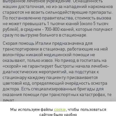
выбранное лечебное учреждение. Оснащенность
машин достаточная, но из-за нападений наркоманов
стараются не возить сильнодействующие препараты.
По постановлению правительства, стоимость вызова
не может превышать 1 тысячи юаней (около 5 тысяч
рублей), в среднем - 700-800 юаней, которые получают
сразу по выгрузке больного в стационаре.
Скорая помощь Италии предназначена для
транспортировки в стационар, работающие на ней
волонтёры никакой медицинской помощи не
оказывают, только извоз. Но приезд в госпиталь на
«скорой» не гарантирует быстроты начала лечебно-
диагностических мероприятий, на подступах к
стационару каждому пациенту присваивается
цветовой код, определяющий очерёдность осмотра
доктора. Есть специализированные бригады для
оказания помощи при транспортных катастрофах, те
лечат.
Израильская "Скорая помощь" (www.livejournal.ru)
Мы используем файлы
cookie
, чтобы пользоваться
сайтом было удобно
На "Скорую" руку (rg.ru)