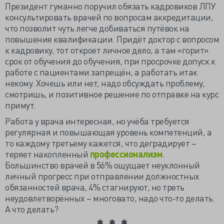
Президент гуманно поручил обязать кадровиков ЛПУ
консультировать врачей по вопросам аккредитации,
что позволит чуть легче добиваться путёвок на
повышение квалификации. Придёт доктор с вопросом
к кадровику, тот откроет личное дело, а там «горит»
срок от обучения до обучения, при просрочке допуск к
работе с пациентами запрещён, а работать итак
некому. Хочешь или нет, надо обсуждать проблему,
смотришь, и позитивное решение по отправке на курс
примут.
Работа у врача интересная, но учёба требуется
регулярная и повышающая уровень компетенций, а
то каждому третьему кажется, что деградирует –
теряет накопленный
профессионализм
.
Большинство врачей в 56% ощущает неуклонный
личный прогресс при отправлении должностных
обязанностей врача, 4% стагнируют, но треть
неудовлетворённых – многовато, надо что-то делать.
А что делать?