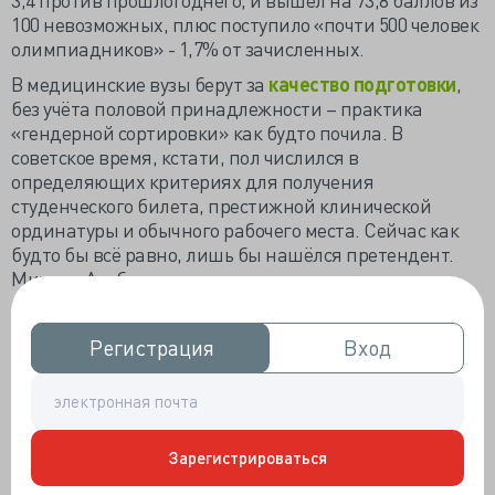
100 невозможных, плюс поступило «почти 500 человек
олимпиадников» - 1,7% от зачисленных.
В медицинские вузы берут за
качество подготовки
,
без учёта половой принадлежности – практика
«гендерной сортировки» как будто почила. В
советское время, кстати, пол числился в
определяющих критериях для получения
студенческого билета, престижной клинической
ординатуры и обычного рабочего места. Сейчас как
будто бы всё равно, лишь бы нашёлся претендент.
Михаил Альбертович похвастал, что медицинские
вузы «стали более привлекательными благодаря
социальным пакетам».
Регистрация
Регистрация
Вход
Вход
Про какой-такой пакет в пакете говорит министр,
неизвестно, но в братской Беларуси гендерную
принадлежность очень учитывают, как заявила один
из инициаторов
ограничения
доступа женщин в
медицину и глава управления кадров в белорусском
Зарегистрироваться
минздраве Ольга Колюпанова: «Мужчина должен