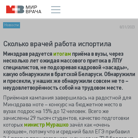
Новости
8/31/2023
Сколько врачей работа испортила
Минздрав радуется
итогам
приёма в вузы, через
несколько лет ожидая массового притока в ЛПУ
специалистов, не подозревая кадровой «засады»,
какую обнаружили в братской Беларуси. Обнаружили
и пресекли, у наших же обнаружили совсем не то –
неудовлетворённость собой на трудовом месте.
Приёмная кампания завершилась на радостной для
Минздрава ноте – конкурс на бюджетное место в
вузах подрос на 15% до 12 человек. Всего же
зачислены 29 тысяч студентов, качество подготовки
которых
министр Мурашко
зачёл как «очень
хорошее», потому что и средний балл ЕГЭ прибавил
3,4 против прошлогоднего, и вышел на 73,8 баллов из