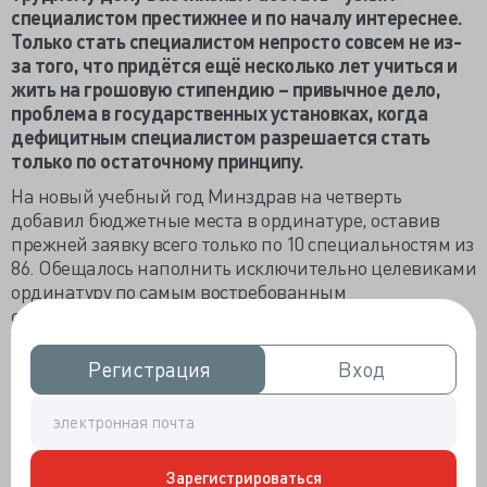
специалистом престижнее и по началу интереснее.
Только стать специалистом непросто совсем не из-
за того, что придётся ещё несколько лет учиться и
жить на грошовую стипендию – привычное дело,
проблема в государственных установках, когда
дефицитным специалистом разрешается стать
только по остаточному принципу.
На новый учебный год Минздрав на четверть
добавил бюджетные места в ординатуре, оставив
прежней заявку всего только по 10 специальностям из
86. Обещалось наполнить исключительно целевиками
ординатуру по самым востребованным
специальностям, но отбирать туда только прилично
отработавших в первичке, желательно сельской.
Минздрав признался, что цифры набора в каждую
Регистрация
Регистрация
Вход
Вход
конкретную ординатуру согласовывались с
желаниями вузов, которые на 100% заполняемость
целевиками совсем не претендовали, «платники» и
слаще, и нужнее.
Зарегистрироваться