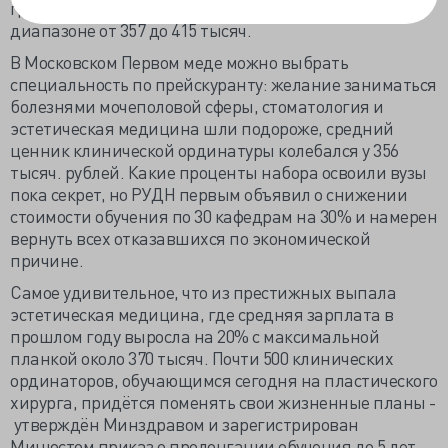
где можно было подобрать годовое обучение в
диапазоне от 357 до 415 тысяч.
В Московском Первом меде можно выбрать
специальность по прейскуранту: желание заниматься
болезнями мочеполовой сферы, стоматология и
эстетическая медицина шли подороже, средний
ценник клинической ординатуры колебался у 356
тысяч. рублей. Какие проценты набора освоили вузы
пока секрет, но РУДН первым объявил о снижении
стоимости обучения по 30 кафедрам на 30% и намерен
вернуть всех отказавшихся по экономической
причине.
Самое удивительное, что из престижных выпала
эстетическая медицина, где средняя зарплата в
прошлом году выросла на 20% с максимальной
планкой около 370 тысяч. Почти 500 клинических
ординаторов, обучающимся сегодня на пластического
хирурга, придётся поменять свои жизненные планы -
утверждён Минздравом и зарегистрирован
Минюстом приказ о пролонгации обучения до 5 лет.