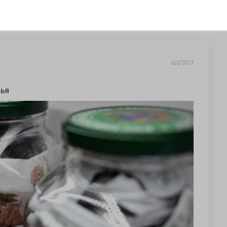
4/4/2017
тья