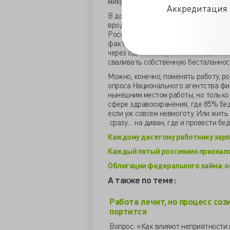
микродоля.
Аккредитация 
В добывающей промышленности высок
вроде бы обычно, хоть и совершенно
Росстата: даже в вечно жалующейся
фактически богатых - 47%, а в госу
через одного живут в полном достат
сваливать собственную бесталаннос
Можно, конечно, поменять работу, р
опроса Национального агентства фи
нынешним местом работы, но только 
сфере здравоохранения, где 85% бе
если уж совсем невмоготу. Или жить 
сразу… на диван, где и провести бе
Каждому десятому работнику зарпл
Каждый пятый россиянин признался
Облигации федерального займа: оц
А также по теме:
Работа лечит, но процесс соз
портится
Вопрос: «Как влияют неприятности 