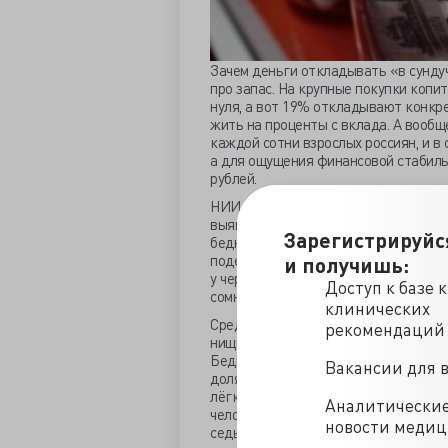
Зачем деньги откладывать «в сунду
про запас. На крупные покупки копит
нуля, а вот 19% откладывают конкре
жить на проценты с вклада. А вообще
каждой сотни взрослых россиян, и в 
а для ощущения финансовой стабиль
рублей.
НИИ Росстата проанализировал «ра
выявила вице-премьер Ольга Голоде
Зарегистрируйс
бедности – прожиточному минимуму т
поделить официальную среднюю зарпл
и получишь:
у черты стоит большинство наших ко
Доступ к базе 
сомнений нет – бедняк, очень прочн
клинических
Среди наемных тружеников предприя
рекомендаций
нищих, получающих по стандарту сре
Бедных чуть меньше 8 млн и чуть вы
Вакансии для 
доля работников с заработком на ур
лёгкой промышленности – по 93%, в 
Аналитически
человек из каждых ста в вашем ЛПУ
новости меди
седьмой зарабатывает, как нищий. А