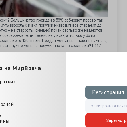
чок»? Большинство граждан в 58% собирают просто так,
 39% взрослых, и акт покупки низводит все старания до
тно – на старость, (смешно) почти столько же надеются
 сбережения есть далеко не у всех, а только у 36 из
среднем это 130 тысяч. Предел мечтаний – накопить много,
ности нужно меньше полумиллиона - в среднем 491 617
ботающих бедных», которых в прошлом месяце внезапно
ц. Две трети наёмных тружеников подошли к черте
я на МирВрача
рудоспособных, а конкретнее, к 10 722 рублям. Если
ату врача на семью с двумя-тремя детьми, то где-то там,
ллег. Когда начнёшь делить реальную зарплату врача, то
кратких
ый бедняк, а в какие-то периоды жизни и нищий.
Регистрация
Регистрация
тий и бюджетников почти равнозначна численность
днего класса и высокооплачиваемых – всех по 3 миллиона.
ше бедняцкого получает 10.5 миллионов. Больше всего
врачей
овне бедности или чуть выше в сельском хозяйстве и
образовании 87% и в здравоохранении 85%. Вдумайтесь, 85
е
 не способны достойно прокормить себя и семью. Каждый
Зарегистр
цины
 получающих в родной отрасли по среднему классу –