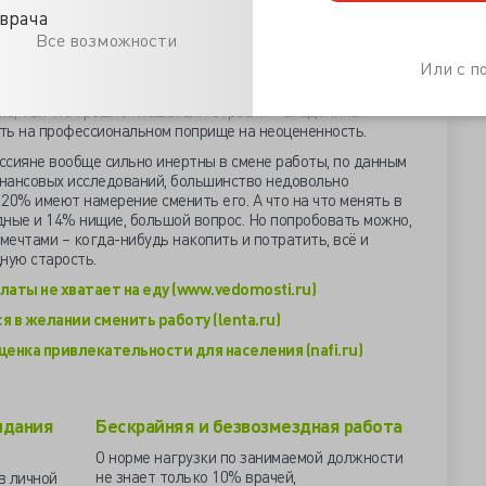
врача
ие доходы у 54% работников, в финансовой - у 48%, это
Все возможности
 ненормально. Но есть и удивительное в статистике НИИ
Или с 
 на недостаток средств науке и её обслуживании
дарственном управлении – только 33%. Научные работники
ке, так что грешно глашатаям отрасли – академикам
ть на профессиональном поприще на неоцененность.
оссияне вообще сильно инертны в смене работы, по данным
нансовых исследований, большинство недовольно
20% имеют намерение сменить его. А что на что менять в
дные и 14% нищие, большой вопрос. Но попробовать можно,
мечтами – когда-нибудь накопить и потратить, всё и
дную старость.
аты не хватает на еду (www.vedomosti.ru)
 в желании сменить работу (lenta.ru)
енка привлекательности для населения (nafi.ru)
идания
Бескрайняя и безвозмездная работа
О норме нагрузки по занимаемой должности
не знает только 10% врачей,
в личной