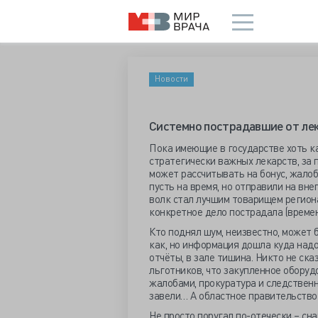
Новости
Системно пострадавшие от ле
Пока имеющие в государстве хоть ка
стратегически важных лекарств, за
может рассчитывать на бонус, жало
пусть на время, но отправили на вн
волк стал лучшим товарищем региона
конкретное дело пострадала (време
Кто поднял шум, неизвестно, может 
как, но информация дошла куда надо
отчёты, в зале тишина. Никто не ск
льготников, что закупленное оборуд
жалобами, прокуратура и следствен
завели… А областное правительство к
Не просто поругал по-отечески – сн