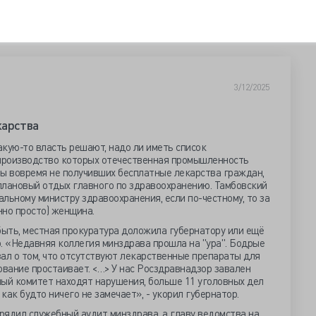
3/12/2025
карства
кую-то власть решают, надо ли иметь список
 производство которых отечественная промышленность
бы вовремя не получивших бесплатные лекарства граждан,
еплановый отдых главного по здравоохранению. Тамбовский
льному министру здравоохранения, если по-честному, то за
нно просто) женщина.
быть, местная прокуратура доложила губернатору или ещё
. «Недавняя коллегия минздрава прошла на "ура". Бодрые
азал о том, что отсутствуют лекарственные препараты для
ование простаивает. <…> У нас Росздравнадзор завален
ный комитет находят нарушения, больше 11 уголовных дел
ак будто ничего не замечает», - укорил губернатор.
арядил служебный аудит минздрава, а главу ведомства на