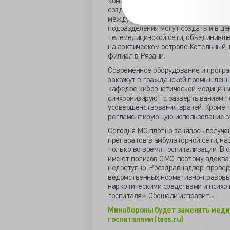
комплексами. Главному военно-меди
создания специального центра, коо
между учреждениями центрального, 
подразделения могут создать и в ц
телемедицинской сети, объединившей
на арктическом острове Котельный, 
филиал в Рязани.
Современное оборудование и прогр
закажут в гражданской промышленн
кафедре кибернетической медицины 
синхронизируют с развёртыванием т
усовершенствования врачей. Кроме т
регламентирующую использование эт
Сегодня МО плотно занялось получе
препаратов в амбулаторной сети, н
только во время госпитализации. В 
имеют полисов ОМС, поэтому адеква
недоступно. Росздравнадзор, провер
ведомственных нормативно-правовые
наркотическими средствами и психо
госпиталя». Обещали исправить.
Минобороны будет заменять меди
госпиталями (tass.ru)