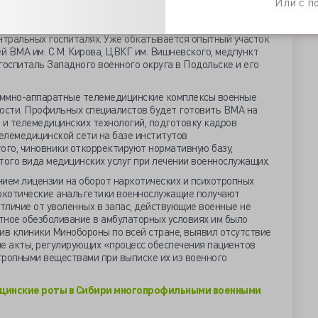
цинскому управлению поручено проработать вопрос
Или с 
рдинирующего развитие единой телемедицинской сети
окружного и войскового звена. Аналогичные
ентральных госпиталях. Уже обкатывается опытный участок
 ВМА им. С.М. Кирова, ЦВКГ им. Вишневского, медпункт
госпиталь Западного военного округа в Подольске и его
аммно-аппаратные телемедицинские комплексы военные
ости. Профильных специалистов будет готовить ВМА на
и телемедицинских технологий, подготовку кадров
елемедицинской сети на базе институтов
ого, чиновники откорректируют нормативную базу,
ого вида медицинских услуг при лечении военнослужащих.
нием лицензии на оборот наркотических и психотропных
аркотические анальгетики военнослужащие получают
отличие от уволенных в запас, действующие военные не
тное обезболивание в амбулаторных условиях им было
ив клиники Минобороны по всей стране, выявил отсутствие
 акты, регулирующих «процесс обеспечения пациентов
тропными веществами при выписке их из военного
цинские роты в Сибири многопрофильными военными