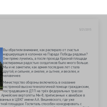
5/21/2015
Вы обратили внимание, как распирало от счастья
марширующих в колоннах на Параде Победы рядовых?
Они прямо лучились, а после прохода Красной площади
распираемых радостью солдатиков было много больше.
Мы и не заметили, как армия последних лет стала
другой, и сильнее, и смелее, и сытнее, и веселее, и
человечнее.
Министерство обороны включилось в оказание
экстренной высокотехнологичной помощи гражданским,
пострадавшим в ДТП на трёх федеральных трассах
 Армейские вертолёты Ми-8, приписанные к авиабазе в
ванных в ЦВКГ имени А.А. Вишневского, где уже
тной площадки. Госпиталь способен конкурировать с