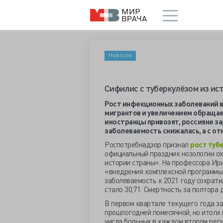
Новости
Сифилис с туберкулёзом из ис
Рост инфекционных заболеваний в
мигрантов и увеличением обращае
иностранцы привозят, россияне за
заболеваемость снижалась, а с о
Роспотребнадзор признал
рост туб
официальный праздник нозологии ох
истории страны». На профессора Ири
«внедрения комплексной программы 
заболеваемость к 2021 году сократил
стало 30,71. Смертность за полтора
В первом квартале текущего года за
прошлогодней помесячной, но итоги г
числа больных в каждом втором рег