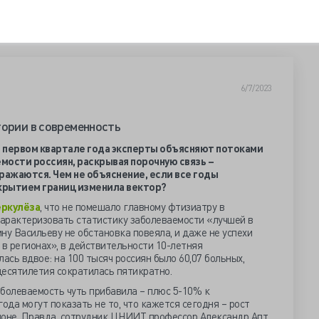
6/7/2023
тории в современность
 первом квартале года эксперты объясняют потоками
мости россиян, раскрывая порочную связь –
ражаются. Чем не объяснение, если все годы
ткрытием границ изменила вектор?
еркулёза
, что не помешало главному фтизиатру в
арактеризовать статистику заболеваемости «лучшей в
ну Васильеву не обстановка повеяла, и даже не успехи
в регионах», в действительности 10-летняя
ась вдвое: на 100 тысяч россиян было 60,07 больных,
 десятилетия сократилась пятикратно.
болеваемость чуть прибавила – плюс 5-10% к
ода могут показать не то, что кажется сегодня – рост
ионе. Правда, сотрудник ЦНИИТ профессор Александр Апт