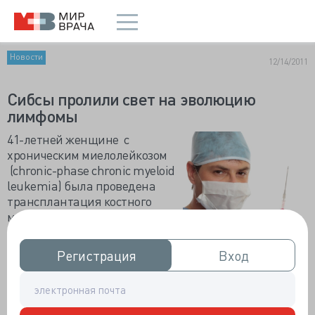
Новости
12/14/2011
Сибсы пролили свет на эволюцию
лимфомы
41-летней женщине с
хроническим миелолейкозом
(chronic-phase chronic myeloid
leukemia) была проведена
трансплантация костного
мозга и последующая инфузия
лейкоцитарной массы от
родной сестры. Такое лечение
Регистрация
Регистрация
Вход
Вход
позволило ей вступить в
многолетнюю ремиссию. Но
семь лет спустя у обеих сестер
развилась фолликулярная