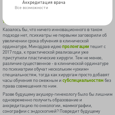
Аккредитация врача
объяснила, предложив изменить модель клинической
Все возможности
ординатуры по психиатрии, естественно с
увеличением срока обучения на один год – до полных
трёх лет.
Казалось бы, что ничего инновационного в таком
подходе нет, психиатры не первыми заговорили об
увеличении срока обучения в клинической
ординатуре, Минздрав идею
пролонгации
тешит с
2017 года, к практической реализации уже
приступили пластические хирурги. Тем не менее,
различие существенное - в клинической ординатуре
по психиатрии обучат нескольким «узким»
специальностям, тогда как хирургам просто добавят
часы обучения по смежным и
субспециальностям
без
права совмещения по ним.
Разве будущему акушеру-гинекологу было бы лишним
одновременно получить образование и
аккредитацию по онкологии, маммографии,
сонографии с эндоскопией? Повредит будущему