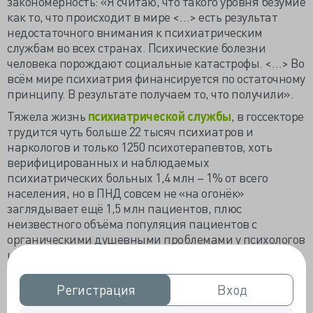
закономерность: «Я считаю, что такого уровня безумие
как то, что происходит в мире <…> есть результат
недостаточного внимания к психиатрическим
службам во всех странах. Психические болезни
человека порождают социальные катастрофы. <…> Во
всём мире психиатрия финансируется по остаточному
принципу. В результате получаем то, что получили».
Тяжела жизнь
психиатрической службы
, в госсекторе
трудится чуть больше 22 тысяч психиатров и
наркологов и только 1250 психотерапевтов, хоть
верифицированных и наблюдаемых
психиатрических больных 1,4 млн – 1% от всего
населения, но в ПНД совсем не «на огонёк»
заглядывает ещё 1,5 млн пациентов, плюс
неизвестного объёма популяция пациентов с
органическими душевными проблемами у психологов
и психиатров частных клиник. Ежегодно
констатируется прирост пациентов при
«отрицательной тенденции» с кадрами, уходящими в
Регистрация
Регистрация
Вход
Вход
частные клиники.