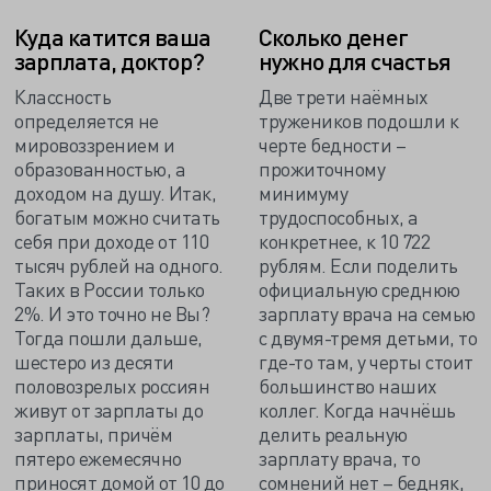
Куда катится ваша
Сколько денег
зарплата, доктор?
нужно для счастья
Классность
Две трети наёмных
определяется не
тружеников подошли к
мировоззрением и
черте бедности –
образованностью, а
прожиточному
доходом на душу. Итак,
минимуму
богатым можно считать
трудоспособных, а
себя при доходе от 110
конкретнее, к 10 722
тысяч рублей на одного.
рублям. Если поделить
Таких в России только
официальную среднюю
2%. И это точно не Вы?
зарплату врача на семью
Тогда пошли дальше,
с двумя-тремя детьми, то
шестеро из десяти
где-то там, у черты стоит
половозрелых россиян
большинство наших
живут от зарплаты до
коллег. Когда начнёшь
зарплаты, причём
делить реальную
пятеро ежемесячно
зарплату врача, то
приносят домой от 10 до
сомнений нет – бедняк,