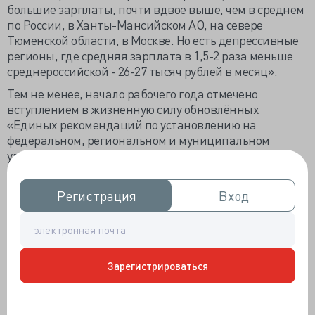
большие зарплаты, почти вдвое выше, чем в среднем
по России, в Ханты-Мансийском АО, на севере
Тюменской области, в Москве. Но есть депрессивные
регионы, где средняя зарплата в 1,5-2 раза меньше
среднероссийской - 26-27 тысяч рублей в месяц».
Тем не менее, начало рабочего года отмечено
вступлением в жизненную силу обновлённых
«Единых рекомендаций по установлению на
федеральном, региональном и муниципальном
уровнях систем оплаты труда работников
государственных и муниципальных учреждений на
2019 год». Документ благословлён профсоюзом,
Регистрация
Регистрация
Вход
Вход
удовлетворённым 55-60% долей оклада в зарплате
работника здравоохранения и правом начальства
зарабатывать шесть средних зарплат по ЛПУ, а также
обязательностью фиксации «майских» соотношений.
Зарегистрироваться
Примечательно, что маленькая зарплата не мешает
гражданину, если и не ощущать себя «сливками»
общества, то считаться средним классом. По