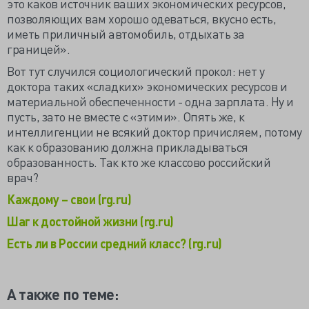
это каков источник ваших экономических ресурсов,
позволяющих вам хорошо одеваться, вкусно есть,
иметь приличный автомобиль, отдыхать за
границей».
Вот тут случился социологический прокол: нет у
доктора таких «сладких» экономических ресурсов и
материальной обеспеченности - одна зарплата. Ну и
пусть, зато не вместе с «этими». Опять же, к
интеллигенции не всякий доктор причисляем, потому
как к образованию должна прикладываться
образованность. Так кто же классово российский
врач?
Каждому – свои (rg.ru)
Шаг к достойной жизни (rg.ru)
Есть ли в России средний класс? (rg.ru)
А также по теме: