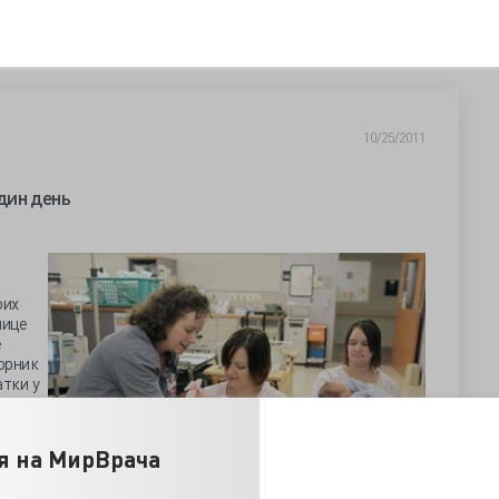
10/25/2011
дин день
оих
нице
е
орник
атки у
ка,
жала.
я на МирВрача
ю