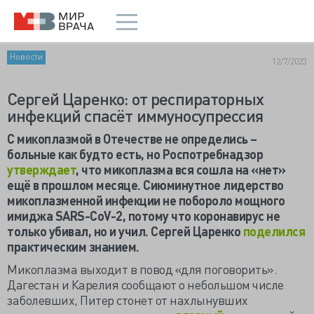
Новости
12/7/2023
Сергей Царенко: от респираторных
инфекций спасёт иммуносупрессия
С микоплазмой в Отечестве не определись –
больные как будто есть, но Роспотребнадзор
утверждает
, что микоплазма вся сошла на «нет»
ещё в прошлом месяце. Сиюминутное лидерство
микоплазменной инфекции не побороло мощного
имиджа
SARS-
CoV-2, потому что коронавирус не
только убивал, но и учил. Сергей Царенко
поделился
практическим знанием.
Микоплазма выходит в повод «для поговорить».
Дагестан и Карелия сообщают о небольшом числе
заболевших, Питер стонет от нахлынувших