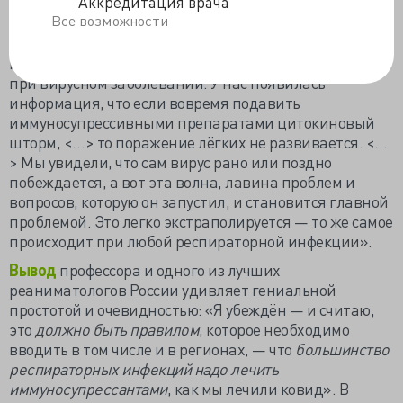
Аккредитация врача
быстрее, эффективнее».
Все возможности
И продолжает: «Величайшее
открытие
для
клиницистов, <…> что иммуносупрессия эффективна
при вирусном заболевании. У нас появилась
информация, что если вовремя подавить
иммуносупрессивными препаратами цитокиновый
шторм, <…> то поражение лёгких не развивается. <…
> Мы увидели, что сам вирус рано или поздно
побеждается, а вот эта волна, лавина проблем и
вопросов, которую он запустил, и становится главной
проблемой. Это легко экстраполируется — то же самое
происходит при любой респираторной инфекции».
Вывод
профессора и одного из лучших
реаниматологов России удивляет гениальной
простотой и очевидностью: «Я убеждён — и считаю,
это
должно быть правилом
, которое необходимо
вводить в том числе и в регионах, — что
большинство
респираторных инфекций надо лечить
иммуносупрессантами
, как мы лечили ковид». В