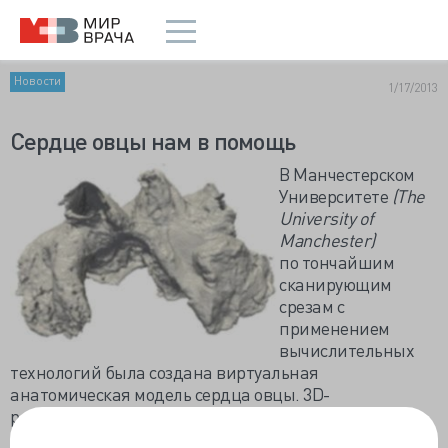
Новости
1/17/2013
Сердце овцы нам в помощь
В Манчестерском
Университете
(
The
University
of
Manchester)
по тончайшим
сканирующим
срезам с
применением
вычислительных
технологий была создана виртуальная
анатомическая модель сердца овцы. 3D-
реконструкция включала весь комплекс тканей с
точным отображением отделов, после в