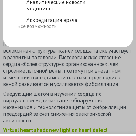
запускающим фибрилляцию механизмом. В
Аналитические новости
частности, значимая разница электрической
медицины
активности лёгочной вены и левого предсердия
Аккредитация врача
объясняет, почему именно состояние лёгочной вены
Все возможности
приводит к электрической нестабильности
предсердий.
Помимо этого учёным удалось установить, что
волоконная структура тканей сердца также участвует
в развитии патологии. Гистологическое строение
сердца «более структурно организованное», чем
строение лёгочной вены, поэтому при внезапном
изменении проводимости на стыке предсердия с
веной развивается и усиливается фибрилляция.
Следующим шагом в изучении сердца по
виртуальной модели станет обнаружение
механизмов и технологий защиты от фибрилляций
предсердий за счёт снижения электрической
активности.
Virtual heart sheds new light on heart defect