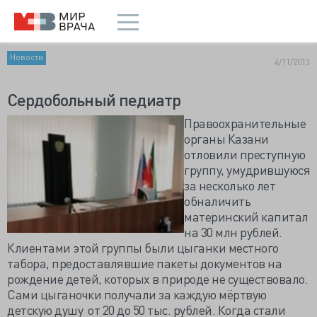
Новости
4/11/2013
Сердобольный педиатр
Правоохранительные
органы Казани
отловили преступную
группу, умудрившуюся
за несколько лет
обналичить
материнский капитал
на 30 млн рублей.
Клиентами этой группы были цыганки местного
табора, предоставлявшие пакеты документов на
рождение детей, которых в природе не существовало.
Сами цыганочки получали за каждую мёртвую
детскую душу от 20 до 50 тыс. рублей. Когда стали