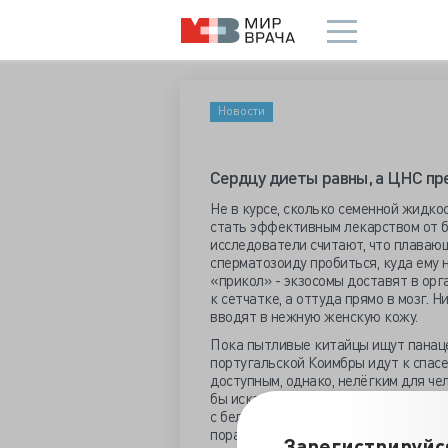
Новости
Сердцу диеты равны, а ЦНС п
Не в курсе, сколько семенной жидко
стать эффективным лекарством от б
исследователи считают, что плаваю
сперматозоиду пробиться, куда ему 
«прикол» - экзосомы доставят в ор
к сетчатке, а оттуда прямо в мозг. 
вводят в нежную женскую кожу.
Пока пытливые китайцы ищут панаце
португальской Коимбры идут к спасе
доступным, однако, нелёгким для че
бы искать в диете, а конкретно – в
с белками может навредить организм
поражённой нейродегенеративным пр
Зарегистрируйс