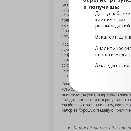
Кетоны при болезни Альцгеймера мог
и получишь:
ситуации, когда мозг еле тянет «ли
Доступ к базе 
кетоны становятся аварийным источн
клинических
прямо-таки затормозит развитие бол
выверенная «метаболически ориентир
рекомендаций
Правда мышиный мозг хоть и мозг, н
вредности и неуклонно когнитивно у
Вакансии для 
Исследования как будто доказали, ч
Аналитически
исключено, что миокард вообще не в
новости меди
не фиолетово, что поступает из ЖКТ
означающие здоровое и качественное
Аккредитация 
сокращении потребления углеводов и
Гарвардского университета сделали 
соотечественников.
Качество по-гарвардски, это не пр
чуть более дешёвым торговым сетям,
минимизация ультрапереработанного
при достаточности макронутриентов.
«выбирать модели питания, соответ
калорий. Хорошую пищевую «религи
Ketogenic diet as a therapeut