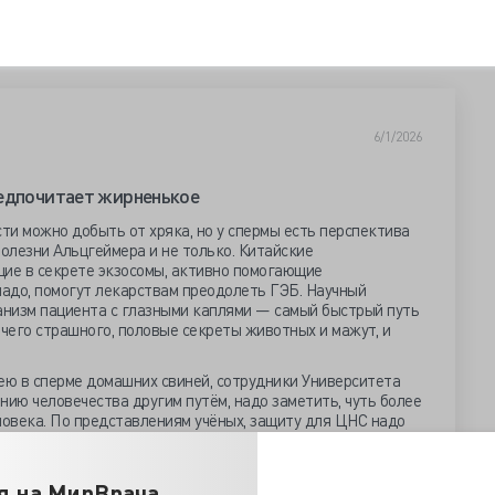
6/1/2026
редпочитает жирненькое
сти можно добыть от хряка, но у спермы есть перспектива
олезни Альцгеймера и не только. Китайские
щие в секрете экзосомы, активно помогающие
надо, помогут лекарствам преодолеть ГЭБ. Научный
ганизм пациента с глазными каплями — самый быстрый путь
Ничего страшного, половые секреты животных и мажут, и
ю в сперме домашних свиней, сотрудники Университета
нию человечества другим путём, надо заметить, чуть более
ловека. По представлениям учёных, защиту для ЦНС надо
 кетодиете. Непростая система обильного поглощения жиров
у, но мозгу иногда нравится, особенно при нежелании
оцессом структуре воспринимать банальную глюкозу.
я на МирВрача