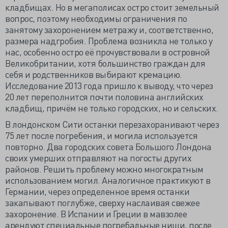
кладбищах. Но в мегаполисах остро стоит земельный
вопрос, поэтому необходимы ограничения по
занятому захоронением метражу и, соответственно,
размера надгробия. Проблема возникла не только у
нас, особенно остро её прочувствовали в островной
Великобритании, хотя большинство граждан для
себя и родственников выбирают кремацию.
Исследование 2013 года пришло к выводу, что через
20 лет переполнится почти половина английских
кладбищ, причём не только городских, но и сельских.
В лондонском Сити останки перезахоранивают через
75 лет после погребения, и могила используется
повторно. Два городских совета Большого Лондона
своих умерших отправляют на погосты других
районов. Решить проблему можно многократным
использованием могил. Аналогичное практикуют в
Германии, через определенное время останки
закапывают поглубже, сверху наслаивая свежее
захоронение. В Испании и Греции в мавзолее
арендуют специальные погребальные ниши, после