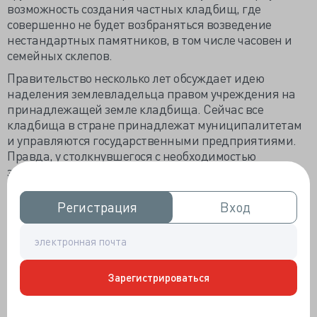
возможность создания частных кладбищ, где
совершенно не будет возбраняться возведение
нестандартных памятников, в том числе часовен и
семейных склепов.
Правительство несколько лет обсуждает идею
наделения землевладельца правом учреждения на
принадлежащей земле кладбища. Сейчас все
кладбища в стране принадлежат муниципалитетам
и управляются государственными предприятиями.
Правда, у столкнувшегося с необходимостью
захоронения близкого не возникает ощущения
государственного контроля и хоть какого-нибудь
присутствия закона на скорбной земле – нередко
Регистрация
Регистрация
Вход
Вход
цены на захоронение «в приличном месте»
превышают сотни тысяч рублей. Оборот только
столичного рынка ритуальных услуг составляет 7–8
млрд рублей в год.
Зарегистрироваться
Новелла о частных кладбищах была включена в
несколько редакций законопроекта «О погребениях и