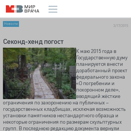
Новости
3/17/2015
Секонд-хенд погост
К маю 2015 года в
Государственную думу
планируется внести
доработанный проект
федерального закона
«О погребении и
похоронном деле»,
вводящий жёсткие
ограничения по захоронению на публичных –
государственных кладбищах, исключая возможность
установки памятников нестандартного образца и
некоторые ограничения по размерам скульптурных
групп. В последнюю редакцию документа вернули