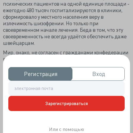
психических пациентов на одной единице площади -
ежегодно 480 тысяч госпитализируются в клиники,
сформировало у местного населения веру в
излечимость шизофрении. Но только при
своевременном начале лечения. Беда в том, что эту
своевременность не всегда удаётся обеспечить даже
швейцарцам.
Мир, онако, не согласен с гражданами конфедерации
в терапевтическом прогнозе. Кстати, имя душевной
болезни в 1908 году, как и название «аутизм», было
дано швейцарским психиатром Эйгеном Блейлером.
Регистрация
Регистрация
Вход
Вход
Ранее эскулапы пользовались термином
«преждевременное слабоумие», что травмировало
швейцарского доктора своей неточностью: где
деменция, а где шизофрения? На древнегреческом
Зарегистрироваться
«шизофрения» - расколотый ум, как никогда лучше
отражало симптоматику заболевания. По мнению
доктора Блейлера многие гениальные и
неординарные люди вполне могли считаться
Или с помощью
шизофрениками, но никак не слабоумными. Он был