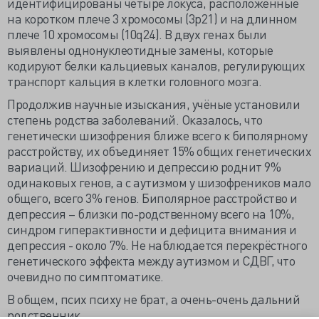
идентифицированы четыре локуса, расположенные
на коротком плече 3 хромосомы (3p21) и на длинном
плече 10 хромосомы (10q24). В двух генах были
выявлены однонуклеотидные замены, которые
кодируют белки кальциевых каналов, регулирующих
транспорт кальция в клетки головного мозга.
Продолжив научные изыскания, учёные установили
степень родства заболеваний. Оказалось, что
генетически шизофрения ближе всего к биполярному
расстройству, их объединяет 15% общих генетических
вариаций. Шизофрению и депрессию роднит 9%
одинаковых генов, а с аутизмом у шизофреников мало
общего, всего 3% генов. Биполярное расстройство и
депрессия – близки по-родственному всего на 10%,
синдром гиперактивности и дефицита внимания и
депрессия - около 7%. Не наблюдается перекрёстного
генетического эффекта между аутизмом и СДВГ, что
очевидно по симптоматике.
В общем, псих психу не брат, а очень-очень дальний
родственник