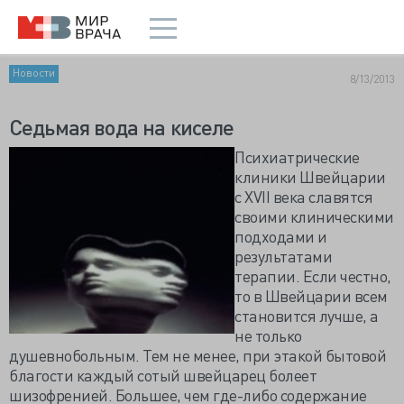
Новости
8/13/2013
Седьмая вода на киселе
Психиатрические
клиники Швейцарии
с XVII века славятся
своими клиническими
подходами и
результатами
терапии. Если честно,
то в Швейцарии всем
становится лучше, а
не только
душевнобольным. Тем не менее, при этакой бытовой
благости каждый сотый швейцарец болеет
шизофренией. Большее, чем где-либо содержание