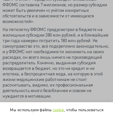
ФФОМС составила 7 миллионов, но размер субсидии
может быть увеличен «с учётом конкретных
обстоятельств и в зависимости от имеющихся
возможностей».
На пятилетку ФФОМС предусмотрел в бюджете на
жилищные субсидии 280 млн рублей, и в ближайшие
три года намерен потратить 180 млн рублей. Не
самоуправство это, всё подкреплено законодательно,
и у ФФОМС нет необходимости экономить на своих
расходах, он всего лишь ничего не производящий
распределитель. Конечно, выданная субсидия
возвращается в бюджет, но это не кредит и не
ипотека, а беспроцентная мзда, на которую в этой
жизни медицинским работникам не стоит
рассчитывать, видимо, их профессиональная
деятельность много безоблачнее и совсем не
нуждается в мотивации.
Московский фонд ОМС оштрафовал 37
медучреждений на 1,2 млн руб. в 2014 г. (интервью)
Мы используем файлы
cookie
, чтобы пользоваться