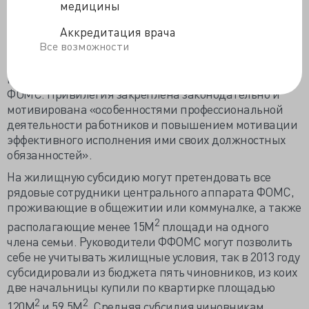
медицинской помощи. Но главный российский
медицины
распределитель бюджетных средств,
Аккредитация врача
предназначенных для оплаты оказанных гражданам
Все возможности
медицинских услуг, совершенно не скрывает, что с
2011 года на эти деньги он имеет право приобретать
квартиры для сотрудников центрального аппарата
ФОМС. Привилегия закреплена законодательно и
мотивирована «особенностями профессиональной
деятельности работников и повышением мотивации
эффективного исполнения ими своих должностных
обязанностей».
На жилищную субсидию могут претендовать все
рядовые сотрудники центрального аппарата ФОМС,
проживающие в общежитии или коммуналке, а также
2
располагающие менее 15М
площади на одного
члена семьи. Руководители ФФОМС могут позволить
себе не учитывать жилищные условия, так в 2013 году
субсидировали из бюджета пять чиновников, из коих
две начальницы купили по квартирке площадью
2
2
120М
и 59,5М
. Средняя субсидия чиновникам