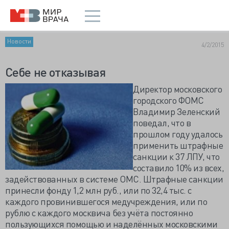
Новости
4/2/2015
Себе не отказывая
Директор московского
городского ФОМС
Владимир Зеленский
поведал, что в
прошлом году удалось
применить штрафные
санкции к 37 ЛПУ, что
составило 10% из всех,
задействованных в системе ОМС. Штрафные санкции
принесли фонду 1,2 млн руб., или по 32,4 тыс. с
каждого провинившегося медучреждения, или по
рублю с каждого москвича без учёта постоянно
пользующихся помощью и наделённых московскими