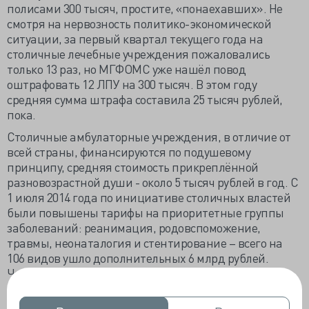
полисами 300 тысяч, простите, «понаехавших». Не
смотря на нервозность политико-экономической
ситуации, за первый квартал текущего года на
столичные лечебные учреждения пожаловались
только 13 раз, но МГФОМС уже нашёл повод
оштрафовать 12 ЛПУ на 300 тысяч. В этом году
средняя сумма штрафа составила 25 тысяч рублей,
пока.
Столичные амбулаторные учреждения, в отличие от
всей страны, финансируются по подушевому
принципу, средняя стоимость прикреплённой
разновозрастной души - около 5 тысяч рублей в год. С
1 июля 2014 года по инициативе столичных властей
были повышены тарифы на приоритетные группы
заболеваний: реанимация, родовспоможение,
травмы, неонаталогия и стентирование – всего на
106 видов ушло дополнительных 6 млрд рублей.
Частота пересмотра тарифов ОМС государством не
регламентируется, но раз в год должны утверждаться
тарифы будущего года, и «можем изменить их в