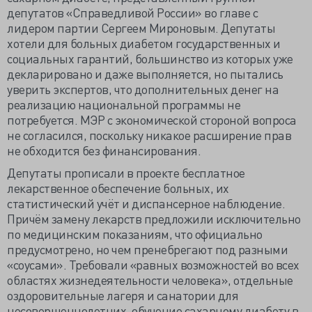
депутатов «Справедливой России» во главе с
лидером партии Сергеем Мироновым. Депутаты
хотели для больных диабетом государственных и
социальных гарантий, большинство из которых уже
декларировано и даже выполняется, но пытались
уверить экспертов, что дополнительных денег на
реализацию национальной программы не
потребуется. МЭР с экономической стороной вопроса
не согласился, поскольку никакое расширение прав
не обходится без финансирования.
Депутаты прописали в проекте бесплатное
лекарственное обеспечение больных, их
статистический учёт и диспансерное наблюдение.
Причём замену лекарств предложили исключительно
по медицинским показаниям, что официально
предусмотрено, но чем пренебрегают под разными
«соусами». Требовали «равных возможностей во всех
областях жизнедеятельности человека», отдельные
оздоровительные лагеря и санатории для
несовершеннолетних, обучение сахарному диабету в