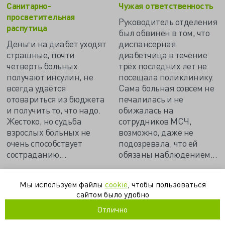
Санитарно-
Чужая ответственность
просветительная
Руководитель отделения
распутица
был обвинён в том, что
Деньги на диабет уходят
диспансерная
страшные, почти
диабетчица в течение
четверть больных
трёх последних лет не
получают инсулин, не
посещала поликлинику.
всегда удаётся
Сама больная совсем не
отовариться из бюджета
печалилась и не
и получить то, что надо.
обижалась на
Жестоко, но судьба
сотрудников МСЧ,
взрослых больных не
возможно, даже не
очень способствует
подозревала, что ей
состраданию…
обязаны наблюдением...
Мы используем файлы
cookie
, чтобы пользоваться
депутаты
программа
сахарный диабет
факторы риска
сайтом было удобно
число больных
Отлично