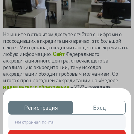
Не ищите в открытом доступе отчётов с цифрами о
проходивших аккредитацию врачах, это большой
секрет Минздрава, предпочитающего засекречивать
любую информацию.
Сайт
Федерального
аккредитационного центра, отвечающего за
реализацию аккредитации, тему исходов
аккредитации обходит гробовым молчанием. Об
итогах прошлогодней аккредитации на «Неделе
медицинского образования
– 2022» поведала
руководитель Методического центра аккредитации
на базе Сеченовки
Жанна Сизова.
Регистрация
Регистрация
Вход
Вход
Изложенная госпожой Сизовой
официальная
статистика
скудна и непрозрачна, не представляется
возможным отделить медиков от фармацевтов - все
аккредитованные подаются «одним блюдом» как