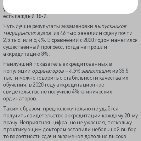
фармацевтическим образованием сдавали экзамены
успешнее, всего из 120 тыс.
не аккредитовано 5,7%,
то
есть каждый 18-й.
Чуть лучше результаты экзаменовки
выпускников
медицинских вузов
: из 46 тыс. завалили сдачу почти
2,5 тыс. или
5,4%.
В сравнении с 2020 годом наметился
существенный прогресс, тогда не прошли
аккредитацию 8%.
Наилучший показатель аккредитованных в
популяции
ординаторов – 4,5% заваливших
из 35,5
тыс. и можно говорить о стабильности качества их
обучения, в 2020 году аккредитационное
свидетельство не получило 4% клинических
ординаторов.
Таким образом, предположительно не удаётся
получить свидетельство аккредитации каждому 20-му
врачу. Неприятная цифра, но не ужасная, поскольку
практикующим докторам оставили небольшой выбор,
то вероятность сдачи экзаменов довольно высока.