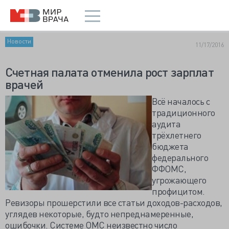
Новости
11/17/2016
Счетная палата отменила рост зарплат
врачей
Всё началось с
традиционного
аудита
трёхлетнего
бюджета
федерального
ФФОМС,
угрожающего
профицитом.
Ревизоры прошерстили все статьи доходов-расходов,
углядев некоторые, будто непреднамеренные,
ошибочки. Системе ОМС неизвестно число