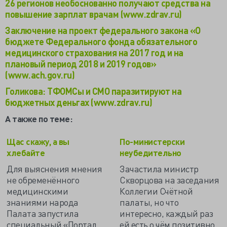
26 регионов необоснованно получают средства на
повышение зарплат врачам (www.zdrav.ru)
Заключение на проект федерального закона «О
бюджете Федерального фонда обязательного
медицинского страхования на 2017 год и на
плановый период 2018 и 2019 годов»
(www.ach.gov.ru)
Голикова: ТФОМСы и СМО паразитируют на
бюджетных деньгах (www.zdrav.ru)
А также по теме:
Щас скажу, а вы
По-министерски
хлебайте
неубедительно
Для выяснения мнения
Зачастила министр
не обременённого
Скворцова на заседания
медицинскими
Коллегии Счётной
знаниями народа
палаты, но что
Палата запустила
интересно, каждый раз
специальный «Портал
ей есть о чём позитивно