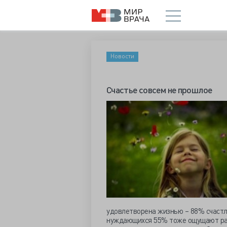
Новости
Счастье совсем не прошлое
удовлетворена жизнью – 88% счастли
нуждающихся 55% тоже ощущают радо