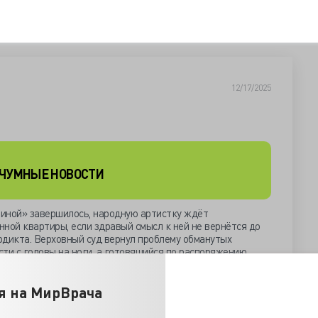
12/17/2025
ЧУМНЫЕ НОВОСТИ
иной» завершилось, народную артистку ждёт
ной квартиры, если здравый смысл к ней не вернётся до
рдикта. Верховный суд вернул проблему обманутых
и с головы на ноги, а готовящийся по распоряжению
анию сделок с недвижимостью, разъяснит судам, кого надо
я на МирВрача
 справедливости, но не разрешил проблемы по глупости
 покупателей на огромные деньги. Чего уж таиться,