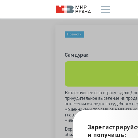
Новости
Сам дурак
Всплеснувшее всю страну «дело Дол
принудительное выселение из продан
вынесения очередного судебного ве
мошенниками продавцов недвижимост
главы ВС обзор практики по оспарив
миловать.
Зарегистрируйс
Верховный суд не обманул ожидания
и получишь:
обманувшихся и обманувших невинных