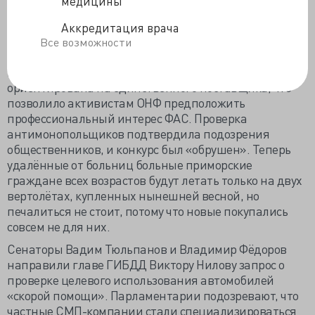
медицины
власти, а также для выполнения учебных и
тренировочных полетов». Из чего вытекало одно -
Аккредитация врача
больным этот транспорт не достанется, а будет
Все возможности
возить чиновничье «кого надо».
Естественно, что заявка была продуманно
ориентирована на единственного поставщика, что
позволило активистам ОНФ предположить
профессиональный интерес ФАС. Проверка
антимонопольщиков подтвердила подозрения
общественников, и конкурс был «обрушен». Теперь
удалённые от больниц больные приморские
граждане всех возрастов будут летать только на двух
вертолётах, купленных нынешней весной, но
печалиться не стоит, потому что новые покупались
совсем не для них.
Сенаторы Вадим Тюльпанов и Владимир Фёдоров
направили главе ГИБДД Виктору Нилову запрос о
проверке целевого использования автомобилей
«скорой помощи». Парламентарии подозревают, что
частные СМП-компании стали специализироваться