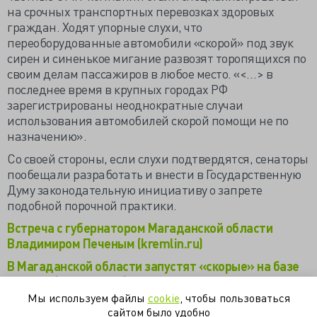
на срочных транспортных перевозках здоровых
граждан. Ходят упорные слухи, что
переоборудованные автомобили «скорой» под звук
сирен и синенькое мигание развозят торопящихся по
своим делам пассажиров в любое место. «<…> в
последнее время в крупных городах РФ
зарегистрированы неоднократные случаи
использования автомобилей скорой помощи не по
назначению».
Со своей стороны, если слухи подтвердятся, сенаторы
пообещали разработать и внести в Государственную
Думу законодательную инициативу о запрете
подобной порочной практики.
Встреча с губернатором Магаданской области
Владимиром Печеным (kremlin.ru)
В Магаданской области запустят «скорые» на базе
КамАЗа (vademec.ru)
Мы используем файлы
cookie
, чтобы пользоваться
Сенаторы просят руководство ГИБДД проверить
сайтом было удобно