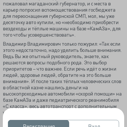
пожаловал магаданский губернатор, и с места в
карьер попросил вспомоществования госбюджета
для переоснащения губернской СМП, мол, мы уже
десяточку авто купили, но «необходимо приобрести
вездеходы и тёплые машины на базе «КамАЗа», для
того чтобы усовершенствовать».
Владимир Владимирович только пожурил: «Так если
этого недостаточно, надо уделить больше внимания.
Ведь Вы же опытный руководитель, знаете, как
решаются вопросы подобного рода. Это выбор
приоритетов – что важнее. Если речь идёт о жизни
людей, здоровье людей, обратите на это больше
внимания». И после таких тёплых человеческих слов
в областной казне нашлись деньги на
высокопроходимые автомобили «скорой помощи» на
базе КамАЗа и даже педиатрического реанимобиля
«С класса», весь автотранспорт с дополнительным
утеплением, как и просил шофёр хасынской
амбулатории.
Регистрация
Регистрация
Вход
Вход