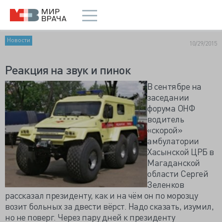
Новости
10/29/2015
Реакция на звук и пинок
В сентябре на
заседании
форума ОНФ
водитель
«скорой»
амбулатории
Хасынской ЦРБ в
Магаданской
области Сергей
Зеленков
рассказал президенту, как и на чём он по морозцу
возит больных за двести вёрст. Надо сказать, изумил,
но не поверг. Через пару дней к президенту