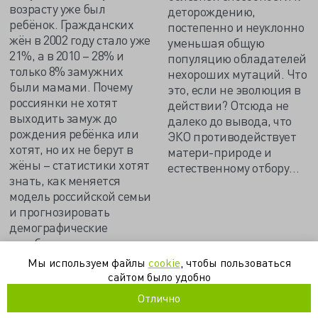
возрасту уже был
деторождению,
ребёнок. Гражданских
постепенно и неуклонно
жён в 2002 году стало уже
уменьшая общую
21%, а в 2010 – 28% и
популяцию обладателей
только 8% замужних
нехороших мутаций. Что
были мамами. Почему
это, если не эволюция в
россиянки не хотят
действии? Отсюда не
выходить замуж до
далеко до вывода, что
рождения ребёнка или
ЭКО противодействует
хотят, но их не берут в
матери-природе и
жёны – статистики хотят
естественному отбору…
знать, как меняется
модель российской семьи
и прогнозировать
демографические
колебания…
Мы используем файлы
cookie
, чтобы пользоваться
сайтом было удобно
декрет
демография
женщины
роды
Отлично