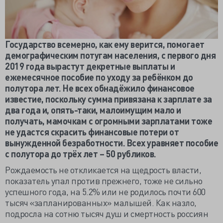
Государство всемерно, как ему верится, помогает
демографическим потугам населения, с первого дня
2019 года вырастут декретные выплаты и
ежемесячное пособие по уходу за ребёнком до
полутора лет. Не всех обнадёжило финансовое
известие, поскольку сумма привязана к зарплате за
два года и, опять-таки, малоимущим мало и
получать, мамочкам с огромными зарплатами тоже
не удастся скрасить финансовые потери от
вынужденной безработности. Всех уравняет пособие
с полутора до трёх лет – 50 рубликов.
Рождаемость не откликается на щедрость власти,
показатель упал против прежнего, тоже не сильно
успешного года, на 5.2% или не родилось почти 600
тысяч «запланированных» малышей. Как назло,
подросла на сотню тысяч душ и смертность россиян