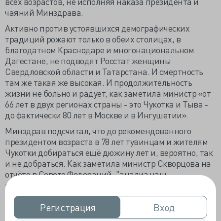
всех возрастов, не исполняя наказа президента и
чаяний Минздрава.
Активно против устоявшихся демографических
традиций рожают только в обеих столицах, в
благодатном Краснодаре и многонациональном
Дагестане, не подводят Росстат женщины
Свердловской области и Татарстана. И смертность
там же такая же высокая. И продолжительность
жизни не больно и радует, как заметила министр «от
66 лет в двух регионах страны - это Чукотка и Тыва -
до фактически 80 лет в Москве и в Ингушетии».
Минздрав подсчитал, что до рекомендованного
президентом возраста в 78 лет тувинцам и жителям
Чукотки добираться ещё дюжину лет и, вероятно, так
и не добраться. Как заметила министр Скворцова на
отчёте в Совете Федераций, "анализ наш,
проведенный вместе с экспертами, свидетельствует,
что у мужчин трудоспособного возраста 70 процентов
смертности ассоциировано либо с острым приемом
Регистрация
Регистрация
Вход
Вход
алкоголя, либо с накоплением этого алкогольного