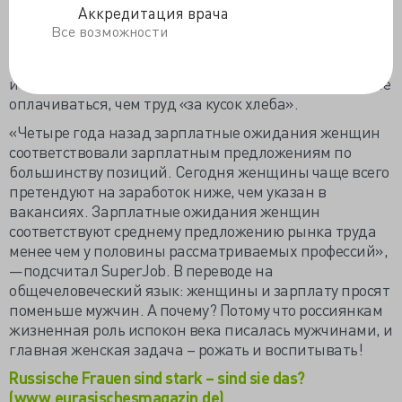
не мужчины. Женщины сильнее и терпимее, они
Аккредитация врача
готовы работать где угодно и кем назначат, лишь бы
Все возможности
семья не голодала. Мужчины так не живут, им нужно,
чтобы работа приносила удовлетворение, иначе они
и не работают. Работа с удовольствием должна лучше
оплачиваться, чем труд «за кусок хлеба».
«Четыре года назад зарплатные ожидания женщин
соответствовали зарплатным предложениям по
большинству позиций. Сегодня женщины чаще всего
претендуют на заработок ниже, чем указан в
вакансиях. Зарплатные ожидания женщин
соответствуют среднему предложению рынка труда
менее чем у половины рассматриваемых профессий»,
—подсчитал SuperJob. В переводе на
общечеловеческий язык: женщины и зарплату просят
поменьше мужчин. А почему? Потому что россиянкам
жизненная роль испокон века писалась мужчинами, и
главная женская задача – рожать и воспитывать!
Russische Frauen sind stark – sind sie das?
(www.eurasischesmagazin.de)