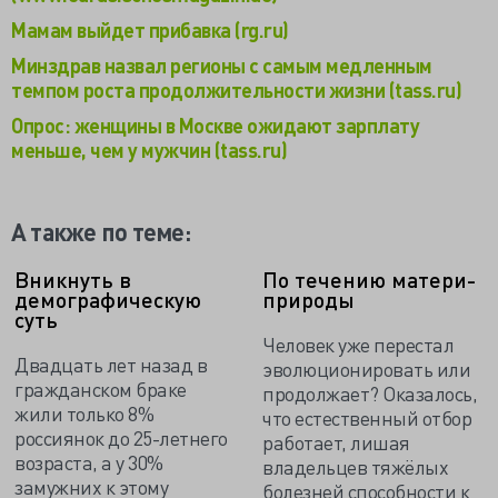
Мамам выйдет прибавка (rg.ru)
Минздрав назвал регионы с самым медленным
темпом роста продолжительности жизни (tass.ru)
Опрос: женщины в Москве ожидают зарплату
меньше, чем у мужчин (tass.ru)
А также по теме:
Вникнуть в
По течению матери-
демографическую
природы
суть
Человек уже перестал
Двадцать лет назад в
эволюционировать или
гражданском браке
продолжает? Оказалось,
жили только 8%
что естественный отбор
россиянок до 25-летнего
работает, лишая
возраста, а у 30%
владельцев тяжёлых
замужних к этому
болезней способности к