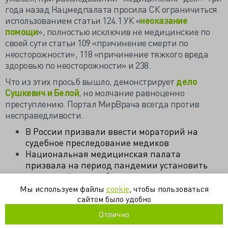
года назад Нацмедпалата просила СК ограничиться
использованием статьи 124.1 УК «
неоказание
помощи
», полностью исключив не медицинские по
своей сути статьи 109 «причинение смерти по
неосторожности», 118 «причинение тяжкого вреда
здоровью по неосторожности» и 238.
Что из этих просьб вышло, демонстрирует
дело
Сушкевич и Белой
, но молчание равноценно
преступлению. Портал МирВрача всегда против
несправедливости.
В России призвали ввести мораторий на
судебное преследование медиков
Национальная медицинская палата
призвала на период пандемии установить
мораторий на судебное преследование
медицинских работников по делам,
Мы используем файлы
cookie
, чтобы пользоваться
связанным с оказанием медицинской помощи
сайтом было удобно
пациентам с коронавирусной инфекцией
Отлично
РЕЗОЛЮЦИЯ XIII СЪЕЗДА ХИРУРГОВ РОССИИ