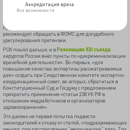
услуг медицинских адвокатов и международных
Аккредитация врача
правозащитных организаций, плодящих
Все возможности
«потребительский экстремизм», потому что «сами
призывы к пациентам обращаться в суд – это
преступление против общества и врачей». Палата
рекомендует обращать в ФОМС для досудебного
урегулирования претензии.
РОХ пошёл дальше, и в
Резолюцию XIII съезда
хирургов России внёс пункты по «декриминализации
врачебной деятельности». Во-первых, «для
повышения качества экспертизы рассматриваемых
дел» создать при Следственном комитете экспертно-
координационный совет; во-вторых, обратиться в
Конституционный Суд и Госдуму с предложением
прекратить применение «статьи 238 УК РФ в
отношении медработников и организаторов
здравоохранения».
Это далеко не первая попытка подвести
законодателей к отказу от статей, «подразумевающих
умысел, при расследовании “медицинских” дел». Три