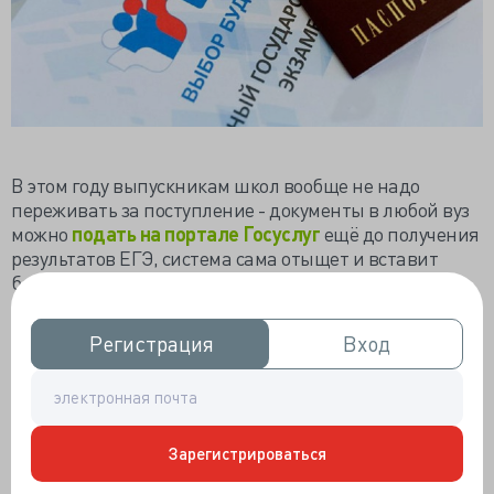
В этом году выпускникам школ вообще не надо
переживать за поступление - документы в любой вуз
можно
подать на портале Госуслуг
ещё до получения
результатов ЕГЭ, система сама отыщет и вставит
баллы. Выбирай понравившийся институт и
отслеживай списки поступивших. Родители
нынешних выпускников потели и тряслись с июня по
Регистрация
Регистрация
Вход
Вход
август – с последнего звонка до завершения
приёмной кампании, да ещё и пролетали с
поступлением на год или два, а то и до самой армии.
Коротка человеческая память, видимо, родители
Зарегистрироваться
крепко подзабыли свою юность, раз ополчились на
ЕГЭ. Дети, кстати, не все против ЕГЭ,
каждый третий