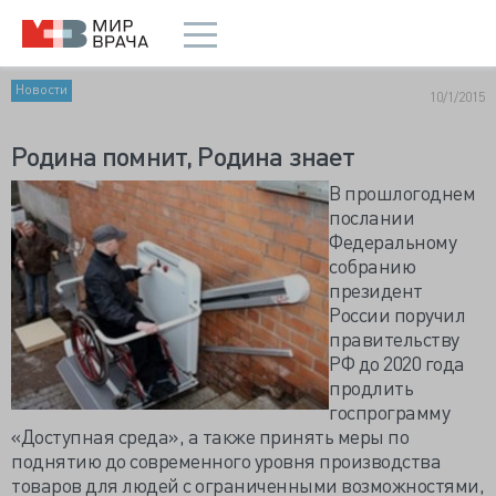
Новости
10/1/2015
Родина помнит, Родина знает
В прошлогоднем
послании
Федеральному
собранию
президент
России поручил
правительству
РФ до 2020 года
продлить
госпрограмму
«Доступная среда», а также принять меры по
поднятию до современного уровня производства
товаров для людей с ограниченными возможностями,