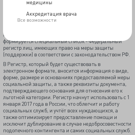
средствами реабилитации», – говорится в
медицины
сообщении на сайте правительства, но деньги будут
Аккредитация врача
распределены только между 13 регионами из 85,
Все возможности
список их не обнародован. Для унификации работы с
инвалидами и нуждающимися в социальной
поддержки гражданами в настоящее время
формируется специальный список - Федеральный
регистр лиц, имеющих право на меры защиты
(поддержки) в соответствии с законодательством РФ.
В Регистр, который будет существовать в
электронном формате, вносится информация о виде,
форме, размере и основаниях предоставляемой меры
социальной защиты, а также реквизиты документа,
подтверждающего основания для отнесения его к
льготной категории. Регистр начнут использовать с 1
января 2017 года в России, что облегчит и работу
социальных служб, и учтёт всех нуждающихся, а
также оптимизирует предоставление помощи и
исключит дублирование в случае недобросовестности
подопечного контингента и самих социальных служб.