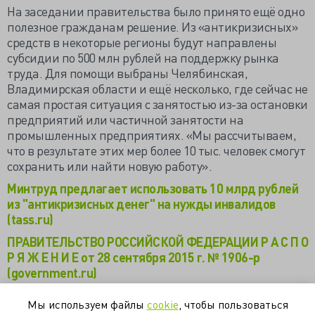
На заседании правительства было принято ещё одно
полезное гражданам решение. Из «антикризисных»
средств в некоторые регионы будут направлены
субсидии по 500 млн рублей на поддержку рынка
труда. Для помощи выбраны Челябинская,
Владимирская области и ещё несколько, где сейчас не
самая простая ситуация с занятостью из-за остановки
предприятий или частичной занятости на
промышленных предприятиях. «Мы рассчитываем,
что в результате этих мер более 10 тыс. человек смогут
сохранить или найти новую работу».
Минтруд предлагает использовать 10 млрд рублей
из "антикризисных денег" на нужды инвалидов
(tass.ru)
ПРАВИТЕЛЬСТВО РОССИЙСКОЙ ФЕДЕРАЦИИ Р А С П О
Р Я Ж Е Н И Е от 28 сентября 2015 г. № 1906-р
(government.ru)
О направлении средств на обеспечение инвалидов и
Мы используем файлы
cookie
, чтобы пользоваться
отдельных категорий граждан из числа ветеранов