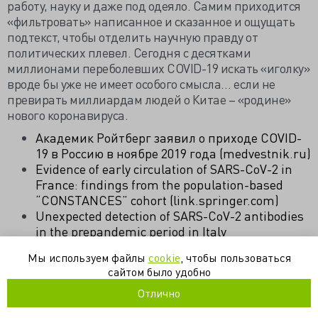
работу, науку и даже под одеяло. Самим приходится
«фильтровать» написанное и сказанное и ощущать
подтекст, чтобы отделить научную правду от
политических плевел. Сегодня с десятками
миллионами переболевших COVID-19 искать «иголку»
вроде бы уже не имеет особого смысла… если не
превирать миллиардам людей о Китае – «родине»
нового коронавируса.
Академик Ройтберг заявил о приходе COVID-
19 в Россию в ноябре 2019 года (medvestnik.ru)
Evidence of early circulation of SARS-CoV-2 in
France: findings from the population-based
“CONSTANCES” cohort (link.springer.com)
Unexpected detection of SARS-CoV-2 antibodies
in the prepandemic period in Italy
(journals.sagepub.com)
Мы используем файлы
cookie
, чтобы пользоваться
сайтом было удобно
covid-19
sars-cov-2
академик
коронавирус
наука
Отлично