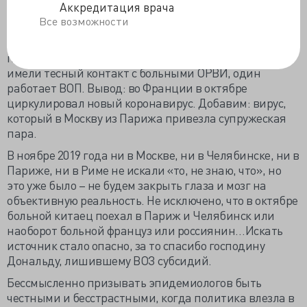
Аккредитация врача
ноябрьских пробах положительными были 1,9%
Все возможности
анализов, в мартовских - уже 6,7% (P<.001). Выборочно
выяснили анамнез у 11, сдавших кровь в ноябре:
пятеро в октябре перенесли ОРВИ, восемь в октябре
имели тесный контакт с больными ОРВИ, один
работает ВОП. Вывод: во Франции в октябре
циркулировал новый коронавирус. Добавим: вирус,
который в Москву из Парижа привезла супружеская
пара.
В ноябре 2019 года ни в Москве, ни в Челябинске, ни в
Париже, ни в Риме не искали «то, не знаю, что», но
это уже было – не будем закрыть глаза и мозг на
объективную реальность. Не исключено, что в октябре
больной китаец поехал в Париж и Челябинск или
наоборот больной француз или россиянин…Искать
источник стало опасно, за то спасибо господину
Дональду, лишившему ВОЗ субсидий.
Бессмысленно призывать эпидемиологов быть
честными и бесстрастными, когда политика влезла в