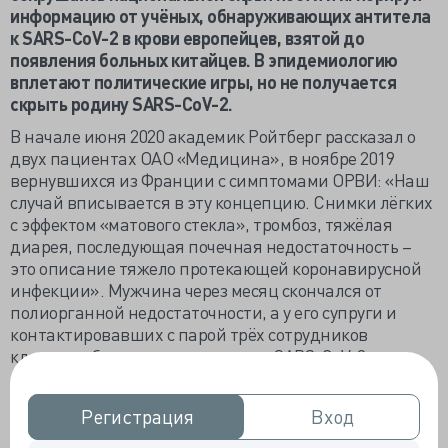
информацию от учёных, обнаруживающих антитела
к
SARS-
CoV-2 в крови европейцев, взятой до
появления больных китайцев. В эпидемиологию
вплетают политические игры, но не получается
скрыть родину SARS-CoV-2.
В начале июня 2020 академик Ройтберг рассказал о
двух пациентах ОАО «Медицина», в ноябре 2019
вернувшихся из Франции с симптомами ОРВИ: «Наш
случай вписывается в эту концепцию. Снимки лёгких
с эффектом «матового стекла», тромбоз, тяжёлая
диарея, последующая почечная недостаточность –
это описание тяжело протекающей коронавирусной
инфекции». Мужчина через месяц скончался от
полиорганной недостаточности, а у его супруги и
контактировавших с парой трёх сотрудников
клиники обнаружили антитела к SARS-CoV-2.
Академик призвал проверить все случаи тяжёлой
пневмонии, зарегистрированные в Челябинской
Регистрация
Регистрация
Вход
Вход
области в ноябре 2019 года. Должностные лица