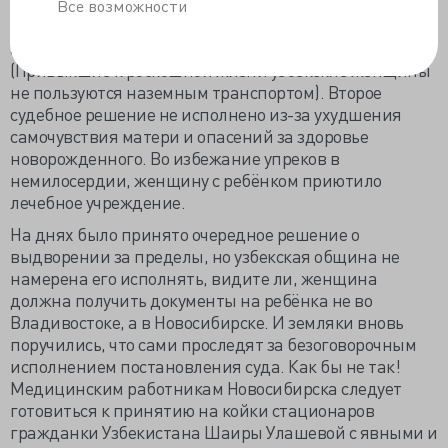
тремя детьми. Сначала судебное решение о
Все возможности
депортации споткнулось о возраст младенца,
авиакомпании не желали брать его на борт.
(Привыкшие к роскошной жизни узбекские женщины
не пользуются наземным транспортом). Второе
судебное решение не исполнено из-за ухудшения
самочувствия матери и опасений за здоровье
новорожденного. Во избежание упреков в
немилосердии, женщину с ребёнком приютило
лечебное учреждение.
На днях было принято очередное решение о
выдворении за пределы, но узбекская община не
намерена его исполнять, видите ли, женщина
должна получить документы на ребёнка не во
Владивостоке, а в Новосибирске. И земляки вновь
поручились, что сами проследят за безоговорочным
исполнением постановления суда. Как бы не так!
Медицинским работникам Новосибирска следует
готовиться к принятию на койки стационаров
гражданки Узбекистана Шаиры Улашевой с явными и