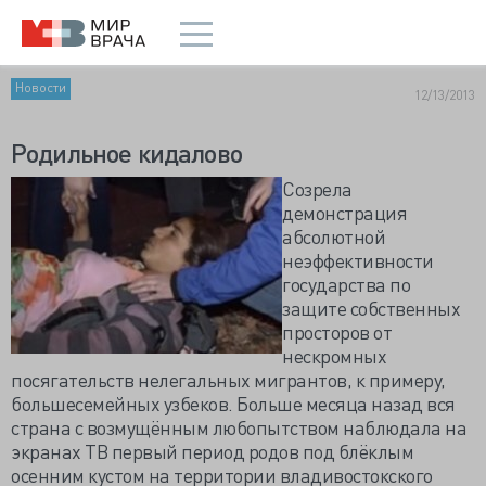
Новости
12/13/2013
Родильное кидалово
Созрела
демонстрация
абсолютной
неэффективности
государства по
защите собственных
просторов от
нескромных
посягательств нелегальных мигрантов, к примеру,
большесемейных узбеков. Больше месяца назад вся
страна с возмущённым любопытством наблюдала на
экранах ТВ первый период родов под блёклым
осенним кустом на территории владивостокского