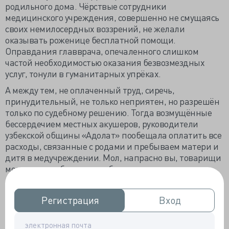
родильного дома. Чёрствые сотрудники
медицинского учреждения, совершенно не смущаясь
своих немилосердных воззрений, не желали
оказывать роженице бесплатной помощи.
Оправдания главврача, опечаленного слишком
частой необходимостью оказания безвозмездных
услуг, тонули в гуманитарных упрёках.
А между тем, не оплаченный труд, сиречь,
принудительный, не только неприятен, но разрешён
только по судебному решению. Тогда возмущённые
бессердечием местных акушеров, руководители
узбекской общины «Адолат» пообещала оплатить все
расходы, связанные с родами и пребываем матери и
дитя в медучреждении. Мол, напрасно вы, товарищи
медики, так обходитесь с близкими нам по генам и
крови, мы всегда готовы выступить и не просто
вступиться за своих нелегальных соотечественников,
Регистрация
Регистрация
Вход
Вход
но и оплатить медицинскую помощь в полном объёме
и почти добровольно.