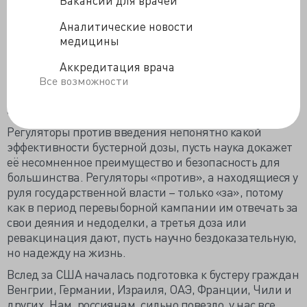
указать нам на необходимость бустерных доз», и
оттого, что не все успели привиться хоть по разу из-за
Аналитические новости
недостатка вакцин. Европейские регуляторы – ЕМА и
медицины
ECDC тоже не узрели необходимости в иммунизации
всего населения дополнительными дозами, но
Аккредитация врача
поддерживают бустер для групп риска с
Все возможности
недостаточной для воспроизводства антител
активностью иммунитета.
Регуляторы против введения непонятно какой
эффективности бустерной дозы, пусть наука докажет
её несомненное преимущество и безопасность для
большинства. Регуляторы «против», а находящиеся у
руля государственной власти – только «за», потому
как в период перевыборной кампании им отвечать за
свои деяния и недоделки, а третья доза или
ревакцинация дают, пусть научно бездоказательную,
но надежду на жизнь.
Вслед за США началась подготовка к бустеру граждан
Венгрии, Германии, Израиля, ОАЭ, Франции, Чили и
других. Нам, россиянам, сильно повезло, у нас все