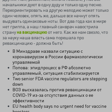
начальники дуют в одну дуду и только одну песню.
Переориентировать на другую мелодию может только
один человек, опять же, дальше все начнут опять
выдувать одинаковые ноты. Вот два года как в мире
нет гриппа, а наш главный санврач навострила
страну
на вакцинацию
от него. Как же нам свезло, что
за науку наша власть сама порешала про
ревакцинацию - должна быть!
В Минздраве назвали ситуацию с
коронавирусом в России фармакологически
управляемой
Попова: эпидпроцесс в РФ абсолютно
управляемый, ситуация стабилизируется
Two senior FDA vaccine regulators are stepping
down
ВОЗ высказалась против ревакцинации от
COVID-19 из-за отсутствия данных о ее
эффективности
EU health body says no urgent need for vaccine
boosters