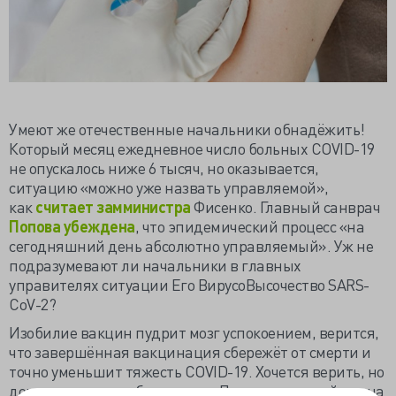
Умеют же отечественные начальники обнадёжить!
Который месяц ежедневное число больных COVID-19
не опускалось ниже 6 тысяч, но оказывается,
ситуацию «можно уже назвать управляемой»,
как
считает замминистра
Фисенко. Главный санврач
Попова убеждена
, что эпидемический процесс «на
сегодняшний день абсолютно управляемый». Уж не
подразумевают ли начальники в главных
управителях ситуации Его ВирусоВысочество SARS-
CoV-2?
Изобилие вакцин пудрит мозг успокоением, верится,
что завершённая вакцинация сбережёт от смерти и
точно уменьшит тяжесть COVID-19. Хочется верить, но
доказательства субъективны. Потратив «копейки» на