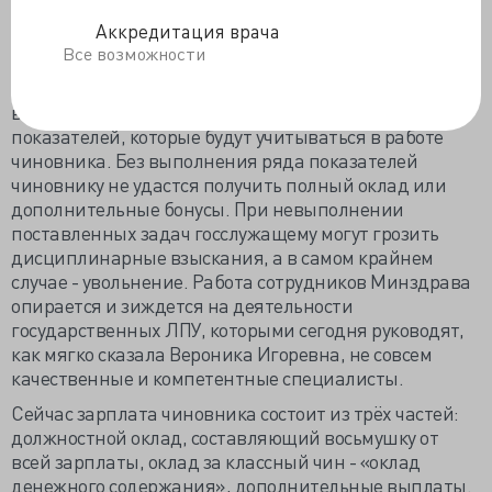
эффективности работы чиновника и показатели,
которых необходимо достичь должностному лицу в
Аккредитация врача
рамках своих компетенций.
Все возможности
В зависимости от вида деятельности для каждого
ведомства будет сформирован свой перечень
показателей, которые будут учитываться в работе
чиновника. Без выполнения ряда показателей
чиновнику не удастся получить полный оклад или
дополнительные бонусы. При невыполнении
поставленных задач госслужащему могут грозить
дисциплинарные взыскания, а в самом крайнем
случае - увольнение. Работа сотрудников Минздрава
опирается и зиждется на деятельности
государственных ЛПУ, которыми сегодня руководят,
как мягко сказала Вероника Игоревна, не совсем
качественные и компетентные специалисты.
Сейчас зарплата чиновника состоит из трёх частей:
должностной оклад, составляющий восьмушку от
всей зарплаты, оклад за классный чин - «оклад
денежного содержания», дополнительные выплаты.