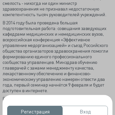
смелость - никогда ни один министр
здравоохранения не признавал недостаточную
компетентность тысяч руководителей учреждений.
В 2014 году была проведена большая
подготовительная работа: совещания заведующих
кафедрами медицинских и немедицинских вузов,
всероссийская конференция «Эффективное
управление медорганизацией» и съезд Российского
общества организаторов здравоохранения помогли
формированию единого профессионального
сообщества управленцев. Минздрав обучению
главврачей с замами менеджменту качества,
лекарственному обеспечению и финансово-
экономическому управлению намерен отвести два
года, первый семинар начнётся 9 февраля и будет
доступен в интернете.
В течение года 3,5 тысячи управленцев с
экономическим образованием обучат всем основным
проблемам реорганизации здравоохранения и
Регистрация
Регистрация
Вход
Вход