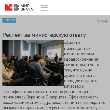
Новости
1/19/2015
Респект за министерскую отвагу
«Анализ,
проведенный
министерством
здравоохранения,
свидетельствует о
том, что нужно
существенно, на
порядок поднять
качество и
квалификацию соответственно управленцев", —
призналась Вероника Скворцова. Эффективность
российской системы здравоохранения неоднократно
вызывала нарекания, но респект за министерскую