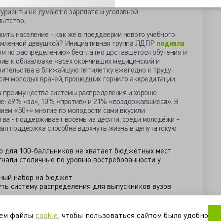
 все времена медицинские вузы не жаловались на
уриенты не думают о зарплате и уголовной
пытство.
ить население - как же в преддверии нового учебного
ормленной девушкой? Инициативная группа ЛДПР
подняла
м по распределению» бесплатно доставшегося обучения и
лив к обязаловке «всех окончивших медицинский и
авительства в ближайшую пятилетку ежегодно к труду
ысяч молодых врачей, прошедших горнило аккредитации.
а преимущества системы распределения и хорошо
е: 69% «за», 10% «против» и 21% «воздержавшиеся». В
ием «50+» многие по молодости сами вкусили
тва - поддерживает восемь из десяти, среди молодёжи –
ная поддержка способна вдохнуть жизнь в депутатскую
то для 100-балльников не хватает бюджетных мест
нали столичные по уровню востребованности у
ный набор на бюджет
уть систему распределения для выпускников вузов
профессия
студенты
уем файлы
cookie
, чтобы пользоваться сайтом было удобно