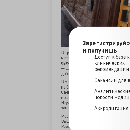
Зарегистрируйс
и получишь:
В тройке лидеров – МГИМО, НИУ ВШ
Доступ к базе 
места со средним баллом ЕГЭ 100 по
клинических
было. Более двухсот человек имеют 
— сокрушался
ректор МГИМО
Анато
рекомендаций
добровольцев на факультет, выпус
Вакансии для 
В медицинских университетах
самый
на бюджетное «лечебное дело» и «п
Аналитически
Санкт-Петербургские, средний прох
новости меди
место в Мечниковском - 79, в Павлов
Неудивительно, что Петербург привле
западе не густо с медвузами.
Аккредитация 
Москва не была в отстающих, в Пиро
Выше 70 баллов требовалось на бюд
Ижевска, Иваново и Рязани, Уфы и 