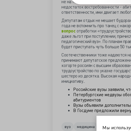
не на «лечебное дело», конечно. Во
недостаток востребованности - абит
ответственности, ими двигает любо
Депутатам отдых не мешает будораж
года не вспомнить про танец с нак
вопрос
отработки «трудоустройство
даже льгот при поступлении, причис
педагогический вуз». По планам пр
будет приступать чуть больше 50 т
Соотечественники тоже надеются н
принимают депутатское предложени
когорте россиян с высшим образован
трудоустройство по указке государс
шестеро из десятка. Высокая народ
инициативу...
Российские вузы заявили, ч
Петербургские медвузы обог
абитуриентов
Вузы объявили дополнитель
В Госдуме предложили верн
вуз
медицина
образование
Мы использ