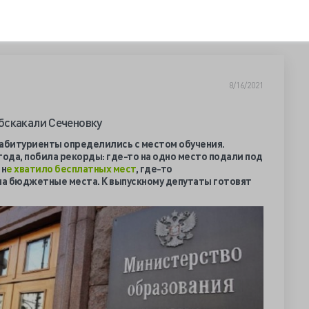
8/16/2021
бскакали Сеченовку
 абитуриенты определились с местом обучения.
огода, побила рекорды: где-то на одно место подали под
 н
е хватило бесплатных мест
, где-то
на бюджетные места. К выпускному депутаты готовят