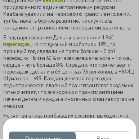
придавленного административным ресурсом
Каабака удалили на периферию трансплантологии,
тут бы начать бурное развитие, но случилась
пандемия с ограничением плановых вмешательств.
В год царствования Дельты выполнили 1 960
пересадок
, на следующий прибавили 18%, за
прошлый год сделали на треть больше – 2 551
пересадку. Почти 60% от всех вмешательств – почка,
сердце – чуть больше 8%. Отрадно, что три четверти
пересадок сделали в 66 центрах 36 регионов, в НМИЦ
Шумакова – 699. Каждая девятая пересадка
педиатрическая, главный трансплантолог академик
Готье считает, что всё хорошо с трансплантацией
печени детям и нужды в иноземных специалистах не
имеется.
Не считая вновь прибывших россиян, выходит, что
население 59 регионов по месту прописки не получает
крайне нужной высокотехнологичной медицинской
услуги. В марте на
конференции
«35 лет первой
Регистрация
Регистрация
Вход
Вход