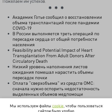
Пожелаем им успехов.
Академик Готье сообщил о восстановлении
объема трансплантаций после пандемии
COVID-19
В России выполняется треть операций по
пересадке сердца от общей потребности
населения
Feasibility and Potential Impact of Heart
Transplantation From Adult Donors After
Circulatory Death
Низкий уровень наполнения листов
ожидания помешал нарастить объемы
пересадок почки
Оплата "сверхобъема" из средств ОМС:
сначала нужно оспорить недостаточность
выделенных объемов медпомощи
Мы используем файлы
cookie
, чтобы пользоваться
академик
диализ
нефрология
пересадка
сайтом было удобно