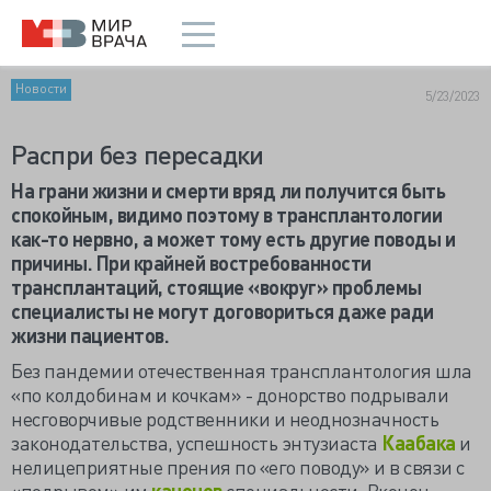
Новости
5/23/2023
Распри без пересадки
На грани жизни и смерти вряд ли получится быть
спокойным, видимо поэтому в трансплантологии
как-то нервно, а может тому есть другие поводы и
причины. При крайней востребованности
трансплантаций, стоящие «вокруг» проблемы
специалисты не могут договориться даже ради
жизни пациентов.
Без пандемии отечественная трансплантология шла
«по колдобинам и кочкам» - донорство подрывали
несговорчивые родственники и неоднозначность
законодательства, успешность энтузиаста
Каабака
и
нелицеприятные прения по «его поводу» и в связи с
«подрывом» им
канонов
специальности. Вконец