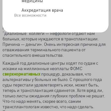
К примеру, в Ростове-на-Дону по плану делают 40
медицины
пересадок
почки, могут увеличить до 50, но
Аккредитация врача
вынуждены отправлять органы в другие регионы,
Все возможности
потому что в листе ожидания вместо 250 пациентов
только 90, а на диализе все 1200. Как объясняет
главврач РОКБ Вячеслав Коробка: «Неохотно наши
“диализные” коллеги — нефрологи отдают нам
больных, которые нуждаются в трансплантации.
Причина — деньги».
Очень интересная причина для
отваживания терминального пациента от
спасительного вмешательства.
Каждый год диализные центры ходят по судам с
исками на миллионные неоплаты ФОМС
сверхнормативных
процедур, доказывая, что
альтернативы у больных не было. С прошлого года
суды перестали удовлетворять иски, может быть,
теперь и трансплантация сдвинется. Хотя вряд ли,
только листы ожидания глубоких проблем не решат.
Что-то надо менять, скорее всего, самим
трансплантологам известно, что надо сделать.