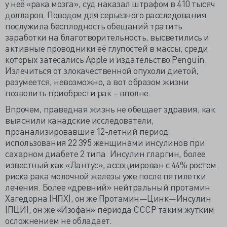
у неё «рака мозга», суд наказал штрафом в 410 тысяч
долларов. Поводом для серьёзного расследования
послужила бесплодность обещаний тратить
заработки на благотворительность, высветились и
активные проводники её глупостей в массы, среди
которых затесались Apple и издательство Penguin.
Излечиться от злокачественной опухоли диетой,
разумеется, невозможно, а вот образом жизни
позволить приобрести рак – вполне.
Впрочем, праведная жизнь не обещает здравия, как
выяснили канадские исследователи,
проанализировавшие 12-летний период
использования 22 395 женщинами инсулинов при
сахарном диабете 2 типа. Инсулин гларгин, более
известный как «Лантус», ассоциирован с 44% ростом
риска рака молочной железы уже после пятилетки
лечения. Более «древний» нейтральный протамин
Хагедорна (НПХ), он же Протамин—Цинк—Инсулин
(ПЦИ), он же «Изофан» периода СССР таким жутким
осложнением не обладает.