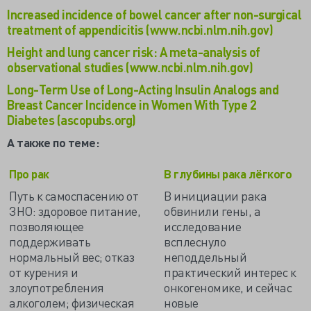
Increased incidence of bowel cancer after non-surgical
treatment of appendicitis (www.ncbi.nlm.nih.gov)
Height and lung cancer risk: A meta-analysis of
observational studies (www.ncbi.nlm.nih.gov)
Long-Term Use of Long-Acting Insulin Analogs and
Breast Cancer Incidence in Women With Type 2
Diabetes (ascopubs.org)
А также по теме:
Про рак
В глубины рака лёгкого
Путь к самоспасению от
В инициации рака
ЗНО: здоровое питание,
обвинили гены, а
позволяющее
исследование
поддерживать
всплеснуло
нормальный вес; отказ
неподдельный
от курения и
практический интерес к
злоупотребления
онкогеномике, и сейчас
алкоголем; физическая
новые