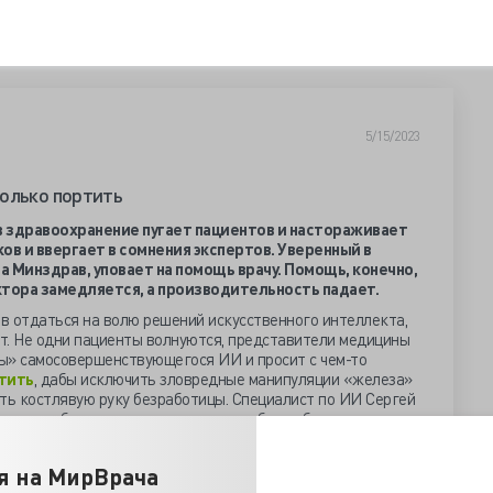
5/15/2023
только портить
 здравоохранение пугает пациентов и настораживает
ов и ввергает в сомнения экспертов. Уверенный в
 Минздрав, уповает на помощь врачу. Помощь, конечно,
октора замедляется, а производительность падает.
в отдаться на волю решений искусственного интеллекта,
ёт. Не одни пациенты волнуются, представители медицины
ы» самосовершенствующегося ИИ и просит с чем-то
тить
, дабы исключить зловредные манипуляции «железа»
ть костлявую руку безработицы. Специалист по ИИ Сергей
ш для избавления от рутины, но «любая работа, отходящая
водит к ошибкам».
считают, что никакие нейросети заменить их не способны,
я на МирВрача
в частичной востребованности ИИ, каждый 25-й доктор