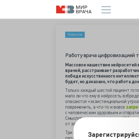
Новости
Работу врача цифровизацией 
Массовое нашествие нейросетей в
врачей, расстраивает разработчик
победе искусственного интеллекта
будет, но доказано, что работа д
Только каждый шестой пациент гото
мало ли что ему в нейросеть взбред
опасаются «экзистенциальной угроз
повременить, а что-то и вовсе
запре
с человеческим здоровьем и отврати
Смыслов подтверждает, что ИИ хоро
от заранее выставленных рамок, при
Три четверти отечественных
врачей
Зарегистрируйс
пятая часть не сомневается только 