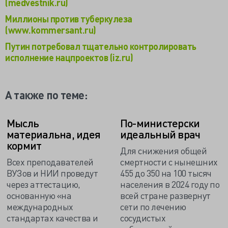
(medvestnik.ru)
Миллионы против туберкулеза
(www.kommersant.ru)
Путин потребовал тщательно контролировать
исполнение нацпроектов (iz.ru)
А также по теме:
Мысль
По-министерски
материальна, идея
идеальный врач
кормит
Для снижения общей
Всех преподавателей
смертности с нынешних
ВУЗов и НИИ проведут
455 до 350 на 100 тысяч
через аттестацию,
населения в 2024 году по
основанную «на
всей стране развернут
международных
сети по лечению
стандартах качества и
сосудистых