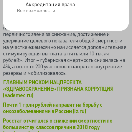
Аккредитация врача
Однако резервы для успешности программы уже
Все возможности
найдены в Кировской губернии. Губернатор Игорь
Васильев рассказал на Гайдаровском форуме: «Мы
приняли решение: с июля 2018 года врачам
первичного звена за снижение, достижение и
удержание целевого показателя общей смертности
на участке ежемесячно начисляется дополнительная
стимулирующая выплата в пять или 10 тысяч
рублей». Итог – губернская смертность снизилась на
4%, а всего то 200 участковых напрягло внутренние
резервы и мобилизовалось.
ГЛАВНЫМ РИСКОМ НАЦПРОЕКТА
«ЗДРАВООХРАНЕНИЕ» ПРИЗНАНА КОРРУПЦИЯ
(vademec.ru)
Почти 1 трлн рублей направят на борьбу с
онкозаболеваниями в России (iz.ru)
Росстат отчитался о снижении смертности по
большинству классов причин в 2018 году