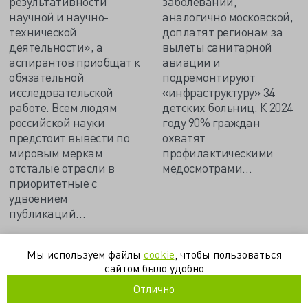
результативности
заболеваний,
научной и научно-
аналогично московской,
технической
доплатят регионам за
деятельности», а
вылеты санитарной
аспирантов приобщат к
авиации и
обязательной
подремонтируют
исследовательской
«инфраструктуру» 34
работе. Всем людям
детских больниц. К 2024
российской науки
году 90% граждан
предстоит вывести по
охватят
мировым меркам
профилактическими
отсталые отрасли в
медосмотрами…
приоритетные с
удвоением
публикаций…
Мы используем файлы
cookie
, чтобы пользоваться
кировская область
нацпроекты
росстат
смертность
сайтом было удобно
статистика
Отлично