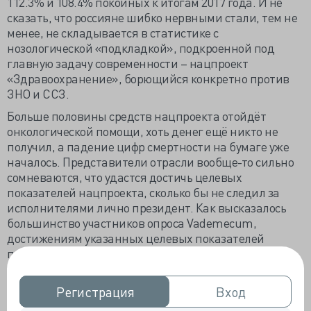
112.3% и 108.4% покойных к итогам 2017 года. И не
сказать, что россияне шибко нервными стали, тем не
менее, не складывается в статистике с
нозологической «подкладкой», подкроенной под
главную задачу современности – нацпроект
«Здравоохранение», борющийся конкретно против
ЗНО и ССЗ.
Больше половины средств нацпроекта отойдёт
онкологической помощи, хоть денег ещё никто не
получил, а падение цифр смертности на бумаге уже
началось. Представители отрасли вообще-то сильно
сомневаются, что удастся достичь целевых
показателей нацпроекта, сколько бы не следил за
исполнителями лично президент. Как высказалось
большинство участников опроса Vademecum,
достижениям указанных целевых показателей
помешают коррупция и некомпетентность
чиновников.
Свежий пример благоглупости - государственный
Регистрация
Регистрация
Вход
Вход
фонд инвестировал 305 млн бюджетных рублей в