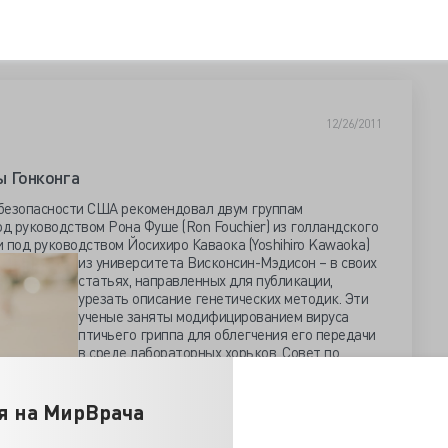
12/26/2011
ы Гонконга
безопасности США рекомендовал двум группам
од руководством Рона Фуше (Ron Fouchier) из голландского
 под руководством Йосихиро Каваока (Yoshihiro Kawaoka)
из университета Висконсин-Мэдисон
– в своих
статьях, направленных для публикации,
урезать описание генетических методик. Эти
ученые заняты модифицированием вируса
птичьего гриппа для облегчения его передачи
в среде лабораторных хорьков. Совет по
биобезопасности посчитал, что исследования
раскроют террористам способы переделки
птичьего гриппа в значительно более опасный
я на МирВрача
вариант.