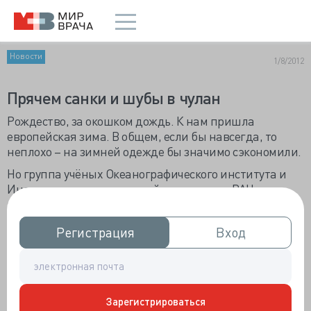
Новости
1/8/2012
Прячем санки и шубы в чулан
Рождество, за окошком дождь. К нам пришла
европейская зима. В общем, если бы навсегда, то
неплохо – на зимней одежде бы значимо сэкономили.
Но группа учёных Океанографического института и
Института вычислительной математики РАН
предсказывает скорое похолодание во всем Северном
полушарии. Потепление ведет к массовому таянию
Регистрация
Регистрация
Вход
Вход
ледников и увеличению сброса сибирских рек. В
Северном Ледовитом
океане накопилось
много пресной воды,
которая накроет
Зарегистрироваться
теплую соленую воду