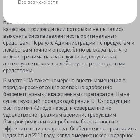
предоставления доказательств биодоступности и
Все возможности
биоэквивалентности некоторых дженериков. Сейчас
рынок дженерических версий только одного
препарата заполонён сотнями копий разного
качества, производители которых и не пытались
выяснять биоэквивалентность оригинальным
средствам. Пора уже Администрации по продуктам и
лекарствам точно и определённо высказаться, что
можно принимать, а что лучше не допускать в
аптечную сеть, как это действует с рецептурными
средствами.
В марте FDA также намерена внести изменения в
порядок рассмотрения заявок на одобрение
безрецептурных лекарственных препаратов. Ныне
существующий порядок одобрения OTC-продукции
был принят 42 года назад, и совершенно не
удовлетворяет реалиям времени, требующим
быстрой реакции на проблемы безопасности и
эффективности лекарства. Особенно ясно проявились
недочёты в 2011 году, когда американское надзорное