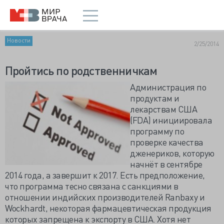
Новости
2/25/2014
Пройтись по родственничкам
Администрация по
продуктам и
лекарствам США
(FDA) инициировала
программу по
проверке качества
дженериков, которую
начнёт в сентябре
2014 года, а завершит к 2017. Есть предположение,
что программа тесно связана с санкциями в
отношении индийских производителей Ranbaxy и
Wockhardt, некоторая фармацевтическая продукция
которых запрещена к экспорту в США. Хотя нет