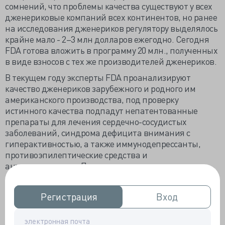
сомнений, что проблемы качества существуют у всех
дженериковые компаний всех континентов, но ранее
на исследования дженериков регулятору выделялось
крайне мало - 2–3 млн долларов ежегодно. Сегодня
FDA готова вложить в программу 20 млн., полученных
в виде взносов с тех же производителей дженериков.
В текущем году эксперты FDA проанализируют
качество дженериков зарубежного и родного им
американского производства, под проверку
истинного качества подпадут непатентованные
препараты для лечения сердечно-сосудистых
заболеваний, синдрома дефицита внимания с
гиперактивностью, а также иммунодепрессанты,
противоэпилептические средства и
антидепрессанты. Первостепенная задача -
выяснить степень влияния на эффективность и
токсичность дженерических препаратов
Регистрация
Регистрация
Вход
Вход
своеобразного, отличного от оригинального,
механизма абсорбции, неактивных
фармацевтических ингредиентов, и даже упаковки.