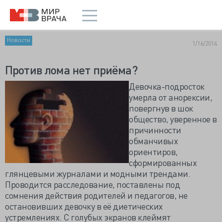
Новости
1/16/2014
Против лома нет приёма?
Девочка-подросток
умерла от анорексии,
повергнув в шок
общество, уверенное в
причинности
обманчивых
ориентиров,
сформированных
глянцевыми журналами и модными трендами.
Проводится расследование, поставлены под
сомнения действия родителей и педагогов, не
остановивших девочку в её диетических
устремлениях. С голубых экранов клеймят