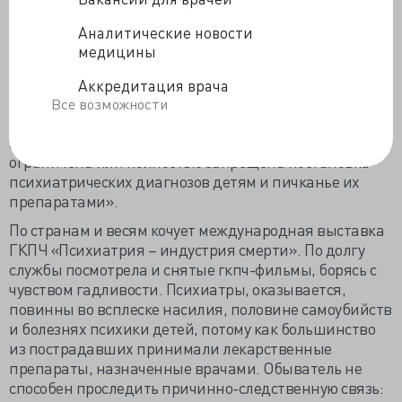
преследованию тысяч психиатров, психологов и
работников сферы охраны психического здоровья. Это
Аналитические новости
подтолкнуло законодателей и страховые компании к
медицины
тому, чтобы прекращать финансирование преступных
психиатрических практик и проводить законы о
Аккредитация врача
защите граждан от психиатрии». Конечно, это
Все возможности
фантазия деятелей, не дай, Господи, чтобы стало
явью «благодаря нашей работе, в ряде стран была
ограничена или полностью запрещена постановка
психиатрических диагнозов детям и пичканье их
препаратами».
По странам и весям кочует международная выставка
ГКПЧ «Психиатрия – индустрия смерти». По долгу
службы посмотрела и снятые гкпч-фильмы, борясь с
чувством гадливости. Психиатры, оказывается,
повинны во всплеске насилия, половине самоубийств
и болезнях психики детей, потому как большинство
из пострадавших принимали лекарственные
препараты, назначенные врачами. Обыватель не
способен проследить причинно-следственную связь: