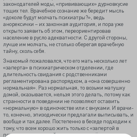
законодателей моды, «прививающих» дурновкусие
тощих тел. Врачебное сознание же бередит мысль
«доколе будут молчать психиатры?», ведь
анорексички – их законная аудитория, и пора уже
открыто заявить об этом, переориентировав
население в русло адекватности. С другой стороны,
лучше им молчать, не столько оберегая врачебную
тайну, сколь себя.
Знакомый пожаловался, что его мать несколько лет
«заперта» в психиатрическом отделении, где
длительность свидания с родственниками
регламентирована распорядком, а «она совершенно
нормальная». Раз нормальная, то возьми матушку
домой, оказывается, нельзя этого делать, потому как
странности в поведении не позволяют оставить
«нормальную» в одиночестве или с внуками. И врачи-
то, конечно, эпизодически предлагали выписывать, и
вообще и так далее. Постепенно в беседе подходим к
тому, что всем хорошо жить только с «запертой в
психушке» старушкой, да и никто ни её, ни