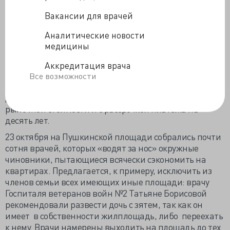
не будет. Им должна
Вакансии для врачей
предоставляться
возможность
Аналитические новости
перезаключить
медицины
договоры
социального найма.
Аккредитация врача
В тех случаях, когда площадь предоставленной
Все возможности
квартиры превышает социальные нормы, людям
должны были предложить выкупить ее по цене ниже
рыночной стоимости и с рассрочкой платежа на
десять лет.
23 октября на Пушкинской площади собрались почти
сотня врачей, которых «водят за нос» окружные
чиновники, пытающиеся всячески сэкономить на
квартирах. Предлагается, к примеру, исключить из
членов семьи всех имеющих иные площади: врачу
Госпиталя ветеранов войн №2 Татьяне Борисовой
рекомендовали развести дочь с зятем, так как он
имеет в собственности жилплощадь, либо переехать
к нему. Врачи намерены выходить на площадь до тех