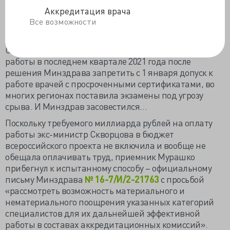
«Если бы не понимание и огромная помощь
Аккредитация врача
образовательных организаций, ситуация, пожалуй,
Все возможности
уже бы обвалилась», - признался
зампред
аккредитационной комиссии
Тверской области Олег
Самошин. Резкая активизация аккредитационной
работы в последнем квартале 2021 года после
решения Минздрава запретить с 1 января допуск к
работе врачей с просроченными сертификатами, во
многих регионах поставила экзамены под угрозу
срыва. И Минздрав засовестился…
Поскольку требуемого миллиарда рублей на оплату
работы экс-министр Скворцова в бюджет
всероссийского проекта не включила и вообще не
обещала оплачивать труд, приемник Мурашко
прибегнул к испытанному способу – официальному
письму Минздрава
№ 16-7/И/2-21763
с просьбой
«рассмотреть возможность материального и
нематериального поощрения указанных категорий
специалистов для их дальнейшей эффективной
работы в составах аккредитационных комиссий».