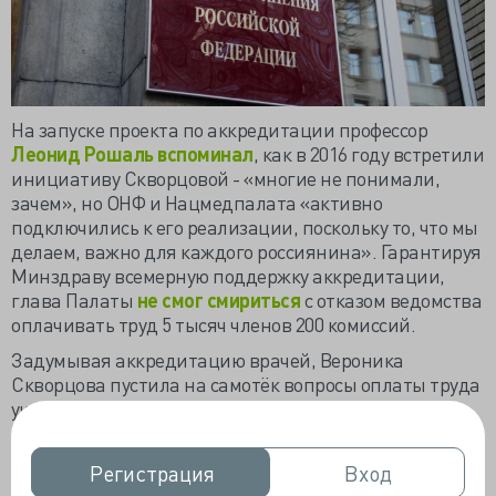
На запуске проекта по аккредитации профессор
Леонид Рошаль вспоминал
, как в 2016 году встретили
инициативу Скворцовой - «многие не понимали,
зачем», но ОНФ и Нацмедпалата «активно
подключились к его реализации, поскольку то, что мы
делаем, важно для каждого россиянина». Гарантируя
Минздраву всемерную поддержку аккредитации,
глава Палаты
не смог смириться
с отказом ведомства
оплачивать труд 5 тысяч членов 200 комиссий.
Задумывая аккредитацию врачей, Вероника
Скворцова пустила на самотёк вопросы оплаты труда
участников комиссий и не обращала внимания на
необходимость отрыва экспертов от основной работы
на время экзаменов. Впервые за пятилетку Минздрав
Регистрация
Регистрация
Вход
Вход
вернулся к вопросу оплаты труда членов комиссий в