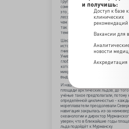
Группа из 32 авторитетных учёных и
и получишь:
сомнение безусловную вредность вы
Доступ к базе 
это дело благим. Потому что с 1982
клинических
лесов увеличилась на 25-50%. Масшт
чем предполагали все предыдущие ис
рекомендаций
так как забирает из атмосферы лиш
температуры.
Вакансии для 
Шестую часть парниковых газов сост
Аналитически
источник его производства – сельск
новости меди
гниении веществ растительного прои
Университета Колорадо подсчитала 
глобальное потепление. Десять парн
Аккредитация 
которых три дня кормили тетрацикли
микробиом кишечника, но на здоровь
выделения метана тетрациклиновыми 
И наш ответ поборникам глобальног
площади арктических льдов, до того
учёные такое предполагали, потому 
определённой цикличностью - каждые
мореплаватели преодолевали Северны
навигация закрылась из-за неимовер
океанологии и директор Мурманског
уверен, что в ближайшие годы площа
льда подойдёт к Мурманску.