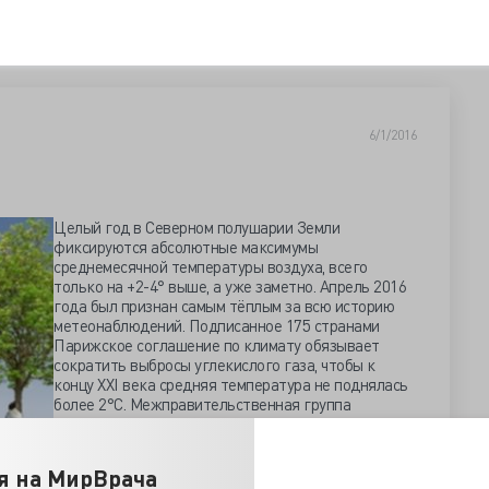
6/1/2016
Целый год в Северном полушарии Земли
фиксируются абсолютные максимумы
среднемесячной температуры воздуха, всего
только на +2-4° выше, а уже заметно. Апрель 2016
года был признан самым тёплым за всю историю
метеонаблюдений. Подписанное 175 странами
Парижское соглашение по климату обязывает
сократить выбросы углекислого газа, чтобы к
концу XXI века средняя температура не поднялась
более 2°С. Межправительственная группа
экспертов смогла убедить политиков серьёзно
раскошелиться, возможно даже на триллионы
а планету всевозможные фатальные катаклизмы.
я на МирВрача