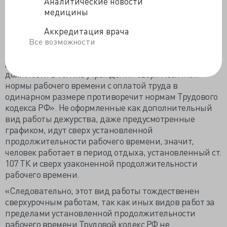
Аналитические новости
занятия штатной должности в том же учреждении и
медицины
иной организации … дежурство медицинских
работников сверх месячной нормы рабочего времени
Аккредитация врача
по графику».
Все возможности
«Привлечение медицинских работников для
дополнительной работы без занятия штатной
должности в том же учреждении сверх месячной
нормы рабочего времени с оплатой труда в
одинарном размере противоречит нормам Трудового
кодекса РФ». Не оформленные как дополнительный
вид работы дежурства, даже предусмотренные
графиком, идут сверх установленной
продолжительности рабочего времени, значит,
человек работает в период отдыха, установленный ст.
107 ТК и сверх узаконенной продолжительности
рабочего времени.
«Следовательно, этот вид работы тождественен
сверхурочным работам, так как иных видов работ за
пределами установленной продолжительности
рабочего времени Трудовой кодекс РФ не