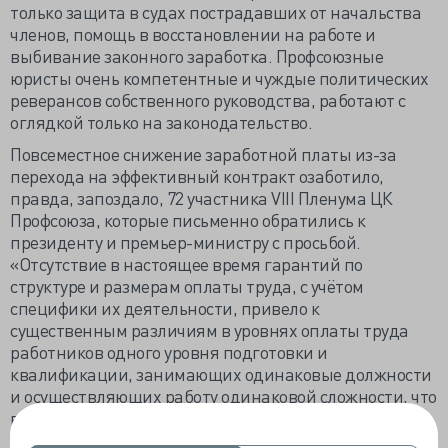
только защита в судах пострадавших от начальства
членов, помощь в восстановлении на работе и
выбивание законного заработка. Профсоюзные
юристы очень компетентные и чуждые политических
реверансов собственного руководства, работают с
оглядкой только на законодательство.
Повсеместное снижение заработной платы из-за
перехода на эффективный контракт озаботило,
правда, запоздало, 72 участника VIII Пленума ЦК
Профсоюза, которые письменно обратились к
президенту и премьер-министру с просьбой.
«Отсутствие в настоящее время гарантий по
структуре и размерам оплаты труда, с учётом
специфики их деятельности, привело к
существенным различиям в уровнях оплаты труда
работников одного уровня подготовки и
квалификации, занимающих одинаковые должности
и осуществляющих работу одинаковой сложности, что
вызывает обострение проблемы закрепления
специалистов на местах».